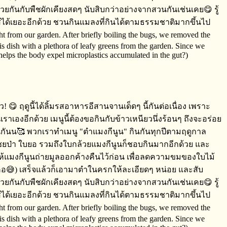
 😋 ฤดูนี้ได้ลิ้มรสอาหารอีสานจานเด็ดๆ​ นี้กันต่อเนื่อง​ เพราะ
เองอีกด้วย​ เมนูนี้ต้องขอกินกับข้าวเหนียว​นึ่งร้อนๆ​ ถึงจะอร่อย
ช่นกันน🥰 พวกเราทำเมนู​ "ตำแมงกีนูน" กินกันทุกปีตามฤดูกาล​
บเชยป่า ใบยอ​ รวมถึงใบกล้วย​แมงกีนูนก็ชอบกินมากอีกด้วย​ และ
้องให้แมงกีนูนถ่ายมูลออกค้างคืนไว้ก่อน​ เพื่อลดความขมของใบไม้
ติดคอ😅) เสร็จ​แล้วก็เอามาตำในครกให้ละเอียดๆ​ หน่อย​ และสับ
ด้วยกันกับพืชผักเคียงสดๆ​ นับสิบกว่าอย่างจากสวนกันเช่นเคย😋 รู้
ไส้ได้เยอะอีกด้วย​ ชวนกินแมลงที่กินได้ตามธรรมชาติมากขึ้นไป
ght from our garden. After briefly boiling the bugs, we removed the
 dish with a plethora of leafy greens from the garden. Since we