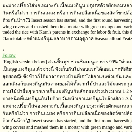
•
Follow
[English version below] สวนฟื้นฟูฯ​ ชวนชิมเมนูอาหาร​ 99%​ "ตำแม
เป็นฤดูแมงกีนูนแล้วช่วงนี้​ พึ่งเก็บกันไปรอบแรกได้เยอะมากทีเดี
สุดยอด😋 ซึ่งข้าวก็ได้มาจากทางบ้านที่เราไปเอาแรงช่วยกัน​ และแล
ออกเดินเก็บแมงกีนูนกันตามยอดไม้ทั้งจากไม้ป่า​และไม้ผลตระกูลน้อ
ตามไม้ป่าอื่นๆ​ พวกเราเก็บแมงกีนูนกันสักตอนช่วงประมาณ​ 1-2 ทุ่ม
บางชนิดที่แมงกีนูนกินไปด้วย วันหน้าเอาแมงกีนูนไปล้างสัก​ 2-3 น้
มะม่วงเปรี้ยวใส่พอเหมาะกับเนื้อแมงกีนูน​ ปรุงรสด้วยผักหอมหลายอย
กันหรือไม่​ว่า​ การกินแมลง​ หรือการกินเปลือกเนื้อของสัตว์ขาปล
ด้วยกันน๊าา🥰 Insect season has started, and the first round harvestin
wing covers and mashed them in a mortar with green mango and various