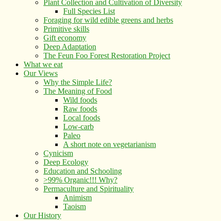
Plant Collection and Cultivation of Diversity
Full Species List
Foraging for wild edible greens and herbs
Primitive skills
Gift economy
Deep Adaptation
The Feun Foo Forest Restoration Project
What we eat
Our Views
Why the Simple Life?
The Meaning of Food
Wild foods
Raw foods
Local foods
Low-carb
Paleo
A short note on vegetarianism
Cynicism
Deep Ecology
Education and Schooling
>99% Organic!!! Why?
Permaculture and Spirituality
Animism
Taoism
Our History