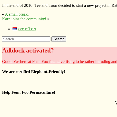
In the end of 2016, Tee and Toon decided to start a new project in Ra
«
A small break.
Karn joins the community!
»
ภาษาไทย
Search
for:
Adblock activated?
Good. We here at Feun Foo find advertising to be rather intruding an
We are certified Elephant-Friendly!
Help Feun Foo Permaculture!