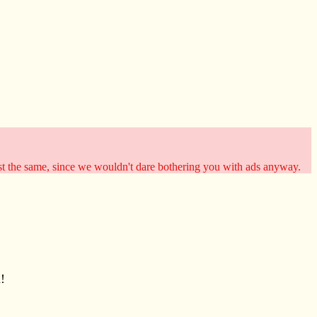
st the same, since we wouldn't dare bothering you with ads anyway.
!