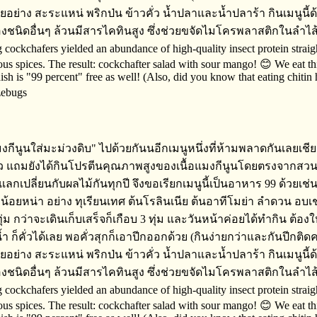
งกีนูนใส่มะม่วงดิบ" ไปด้วยกันนอีกเมนูหนึ่งที่ห้ามพลาดกันเลยเชียว!
ยว​ แถมยังได้กินโปรตีน​คุณภาพสูงของเนื้อแมงกีนูน​โดยตรงจากสวนเรา
กเปลี่ย​นกับ​ผลไม้กันทุกปี​ จึงขอเรียกเมนูนี้เป็นอาหาร​ 99 ด้วยเ
ยหน่า​ อย่าง​ ทุเรียนเทศ​ ต้นโรลิ​นเนีย​ ต้นอาทีโมย่า​ ลำดวน​ อ
​ กว่าจะเดินเก็บเสร็จ​ก็เกือบ​ 3 ทุ่ม​ และวันหน้าค่อยได้ทำกิน​ ต
ำ​ ก็คั่วได้เลย​ พอคั่วสุกก็เอาปีกออก​ด้วย​ (กินง่ายกว่าและกันปีก
่าง​ ​สะระแหน่ พริกป่น​ ข้าวคั่ว​ น้ำปลาและน้ำปลาร้า​ กินเมนูนี้
้องชนิดอื่นๆ​ ล้วนมีสารไคทินสูง​ ซึ่งช่วยขจัดไมโครพลาสติก​ในลำ
g cockchafers yielded an abundance of high-quality insect protein strai
 spices. The result: cockchafter salad with sour mango! 😊 We eat this