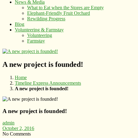
News & Media
What to Eat when the Stores are Empty
Elephant-Friendly Fruit Orchard
Rewilding Progress
Blog
Volunteering & Farmstay
Volunteering
Farmstay
A new project is founded!
Home
Timeline Express Announcements
A new project is founded!
A new project is founded!
admin
October 2, 2016
No Comments