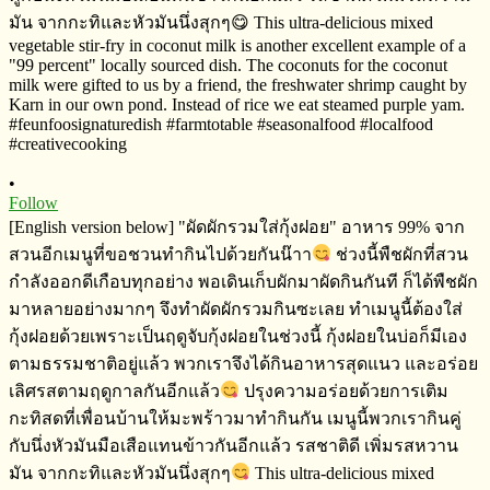
•
Follow
[English version below] "ผัดผักรวมใส่กุ้งฝอย" อาหาร​ 99% จาก
สวนอีกเมนู​ที่ขอชวนทำกินไปด้วยกันน๊าา
ช่วงนี้พืชผักที่สวน
กำลังออกดีเกือบทุกอย่าง​ พอเดินเก็บผักมาผัดกิน​กันที ก็ได้พืชผัก
มาหลายอย่างมากๆ​ จึงทำผัดผักรวมกินซะเลย ทำเมนูนี้ต้องใส่
กุ้งฝอยด้วยเพราะเป็นฤดูจับกุ้งฝอยในช่วงนี้​ กุ้งฝอยในบ่อก็มีเอง
ตาม​ธรรมชาติ​อยู่แล้ว​ พวกเราจึงได้กินอาหารสุดแนว​ และอร่อย
เลิศรสตามฤดูกาลกันอีกแล้ว
ปรุงความอร่อยด้วยการเติม
กะทิ​สดที่เพื่อนบ้านให้มะพร้าวมาทำกินกัน​ เมนูนี้พวกเรากินคู่
กับนึ่งหัวมันมือเสือแทนข้าวกันอีกแล้ว​ รสชาติ​ดี​ เพิ่มรสหวาน
มัน​ จากกะทิและหัวมันนึ่งสุกๆ
This ultra-delicious mixed