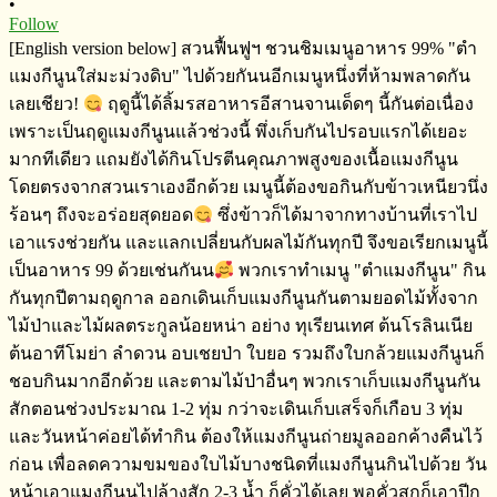
•
Follow
[English version below] สวนฟื้นฟูฯ​ ชวนชิมเมนูอาหาร​ 99%​ "ตำ
แมงกีนูนใส่มะม่วงดิบ" ไปด้วยกันนอีกเมนูหนึ่งที่ห้ามพลาดกัน
เลยเชียว!
ฤดูนี้ได้ลิ้มรสอาหารอีสานจานเด็ดๆ​ นี้กันต่อเนื่อง​
เพราะเป็นฤดูแมงกีนูนแล้วช่วงนี้​ พึ่งเก็บกันไปรอบแรกได้เยอะ
มากทีเดียว​ แถมยังได้กินโปรตีน​คุณภาพสูงของเนื้อแมงกีนูน​
โดยตรงจากสวนเราเองอีกด้วย​ เมนูนี้ต้องขอกินกับข้าวเหนียว​นึ่ง
ร้อนๆ​ ถึงจะอร่อยสุดยอด
ซึ่งข้าวก็ได้มาจากทางบ้านที่เราไป
เอาแรงช่วยกัน​ และแลกเปลี่ย​นกับ​ผลไม้กันทุกปี​ จึงขอเรียกเมนูนี้
เป็นอาหาร​ 99 ด้วยเช่นกันน
พวกเราทำเมนู​ "ตำแมงกีนูน" กิน
กันทุกปีตามฤดูกาล​ ออกเดินเก็บแมงกีนูนกันตามยอดไม้ทั้งจาก
ไม้ป่า​และไม้ผลตระกูลน้อยหน่า​ อย่าง​ ทุเรียนเทศ​ ต้นโรลิ​นเนีย​
ต้นอาทีโมย่า​ ลำดวน​ อบเชยป่า ใบยอ​ รวมถึงใบกล้วย​แมงกีนูนก็
ชอบกินมากอีกด้วย​ และตามไม้ป่าอื่นๆ​ พวกเราเก็บแมงกีนูนกัน
สักตอนช่วงประมาณ​ 1-2 ทุ่ม​ กว่าจะเดินเก็บเสร็จ​ก็เกือบ​ 3 ทุ่ม​
และวันหน้าค่อยได้ทำกิน​ ต้องให้แมงกีนูนถ่ายมูลออกค้างคืนไว้
ก่อน​ เพื่อลดความขมของใบไม้บางชนิดที่แมงกีนูนกินไปด้วย วัน
หน้าเอาแมงกีนูนไปล้างสัก​ 2-3 น้ำ​ ก็คั่วได้เลย​ พอคั่วสุกก็เอาปีก