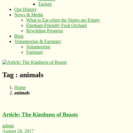
Taoism
Our History
News & Media
What to Eat when the Stores are Empty
Elephant-Friendly Fruit Orchard
Rewilding Progress
Blog
Volunteering & Farmstay
Volunteering
Farmstay
Tag : animals
Home
animals
Article: The Kindness of Beasts
admin
August 28, 2017