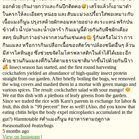
ออก​ด้วย​ (กินง่ายกว่าและกันปีกติดคอ
) เสร็จ​แล้วก็เอามาตำ
ในครกให้ละเอียดๆ​ หน่อย​ และสับมะม่วงเปรี้ยวใส่พอเหมาะกับ
เนื้อแมงกีนูน​ ปรุงรสด้วยผักหอมหลายอย่าง​ ​สะระแหน่ พริกป่น​
ข้าวคั่ว​ น้ำปลาและน้ำปลาร้า​ กินเมนูนี้ด้วยกันกับพืชผักเคียง
สดๆ​ นับสิบกว่าอย่างจากสวนกันเช่นเคย
รู้กันหรือไม่​ว่า​ การ
กินแมลง​ หรือการกินเปลือกเนื้อของสัตว์ขาปล้องชนิดอื่นๆ​ ล้วน
มีสารไคทินสูง​ ซึ่งช่วยขจัดไมโครพลาสติก​ในลำไส้ได้เยอะอีก
ด้วย​ ชวนกินแมลงที่กินได้ตามธรรมชาติมากขึ้นไปด้วยกันน๊าา
Insect season has started, and the first round harvesting
cockchafers yielded an abundance of high-quality insect protein
straight from our garden. After briefly boiling the bugs, we removed
the wing covers and mashed them in a mortar with green mango and
various spices. The result: cockchafter salad with sour mango!
We eat this dish with a plethora of leafy greens from the garden.
Since we traded the rice with Karn's parents in exchange for labor &
fruit, this dish is "99 percent" free as well! (Also, did you know that
eating chitin helps the body expel microplastics accumulated in the
gut?) #farmtotable #ตำแมงกีนูน​ ​#อาหารตามฤดูกาล
#seasonalfood #eatzebugs
5 months ago
View on Instagram
|