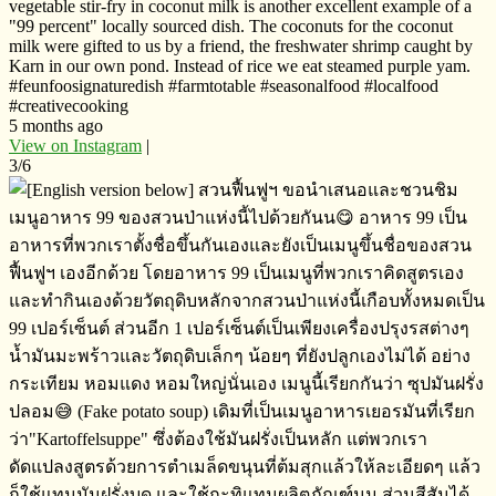
vegetable stir-fry in coconut milk is another excellent example of a
"99 percent" locally sourced dish. The coconuts for the coconut
milk were gifted to us by a friend, the freshwater shrimp caught by
Karn in our own pond. Instead of rice we eat steamed purple yam.
#feunfoosignaturedish #farmtotable #seasonalfood #localfood
#creativecooking
5 months ago
View on Instagram
|
3/6