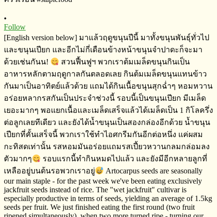
•
Follow
[English version below] มาแล้วฤดูขนุนปีนี้​ มาทั้งขนุนพันธุ์​ทั่วไป
และขนุนเปียก​ และอีกไม่กี่เดือนข้างหน้าขนุนจำปาดะก็จะมา
ด้วยเช่นกันน!
สวนฟื้นฟูฯ​ พวกเราต้มเมล็ดขนุนกินเป็น
อาหารหลักตามฤดูกาล​​กันตลอดเลย​ กินต้มเมล็ดขนุนแทนข้าว
กันมาเป็นอาทิตย์​แล้วด้วย แถมได้กินเนื้อขนุนสุกฉ่ำๆ​ หอมหวาน​
อร่อยหลากรสกันเป็นประจำ​ช่วงนี้​ รอบนี้เป็นขนุนเปียก​ มีเมล็ด
เยอะมากๆ​ พอแยกเนื้อและเมล็ดเสร็จ​แล้ว​ได้เมล็ดเป็น​ 1 กิโลครึ่ง
ต่อลูก​เลยทีเดียว​ และยังได้น้ำขนุนเป็นสองกล่องอีกด้วย​ น้ำขนุน
เปียกที่คั้นเสร็จ​นี้​ พวกเราใช้ทำไอศกรีม​กันอีกต่อหนึ่ง​ แค่ผสม
กะทิสด​เท่านั้น​ รสหอมมันอร่อยแถมรสเปี้ยวหวานกลมกล่อม​ลง
ตัวมากๆ​
รอบแรกนี้ทำกินหมดไปแล้ว และยังมีอีกหลายลูกที่
เหลืออยู่บนต้นรอพวกเราอยู่​
Artocarpus seeds are seasonally
our main staple - for the past week we've been eating exclusively
jackfruit seeds instead of rice. The "wet jackfruit" cultivar is
especially productive in terms of seeds, yielding an average of 1.5kg
seeds per fruit. We just finished eating the first round (two fruit
ripened simultaneously), when two more turned ripe - turning our