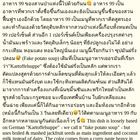
อาหาร​ 99 ของสวนป่าแห่งนี้ไปด้วยกันน
อาหาร​ 99​ ​เป็น
อาหารที่พวกเราตั้งชื่อขึ้นกันเองและยังเป็นเมนูขึ้นชื่อของสวน
ฟื้นฟูฯ​ เองอีกด้วย​ โดยอาหาร​ 99​ เป็นเมนูที่พวกเราคิดสูตร​เอง
และทำกินเองด้วยวัตถุดิบหลักจากสวนป่าแห่งนี้เกือบทั้งหมดเป็น​
99​ เปอร์เซ็นต์​ ส่วนอีก​ 1 เปอร์เซ็นต์​เป็นเพียงเครื่องปรุงรสต่างๆ​
น้ำมันมะพร้าว​และวัตถุดิบเล็กๆ​ น้อยๆ​ ที่ยังปลูกเองไม่ได้​ อย่าง​
กระเทียม​ หอมแดง​ หอมใหญ่นั่นเอง เมนูนี้เรียกกันว่า​ ซุปมันฝรั่ง
ปลอม
​ (Fake potato soup) เดิมที่เป็นเมนูอาหารเยอรมัน​ที่เรียก
ว่า​"Kartoffelsuppe" ซึ่งต้องใช้มันฝรั่งเป็นหลัก​ แต่พวกเรา
ดัดแปลงสูตรด้วยการตำเมล็ดขนุนที่ต้มสุกแล้วให้ละเอียดๆ​ แล้ว
ก็ใช้แทนมันฝรั่ง​บด และใช้กะทิแทนผลิตภัณฑ์​นม​ ส่วนสีสันได้
มาจากการตำเครื่องแกงที่เน้นขมิ้นชันและพริกไทยดำ​เป็นหลัก
ชูรสด้วยใบมะกรูดซอย​ มะเขือเทศพื้นบ้าน​ ใบผักเหลียงและ
ขึ้นฉ่าย​ เพียงแค่นี้ก็ได้กินอาหารอร่อยๆ​ และอิ่มท้องมากอีกด้วย
(หม้อนี้กินกันเป็น​ 3 วันเลยทีเดียว)
ไว้ติดตามเมนูอาหาร​ 99 กับ
อีกหลากหลายเมนูกันต่อเนื่องเร็วๆ​ นี้
This dish is loosely based
on German "Kartoffelsuppe" - we call it "fake potato soup" - but
uses boiled & mashed jackfruit seeds as main ingredient and coconut
milk instead of dairy. The color comes from a curry paste heavy in