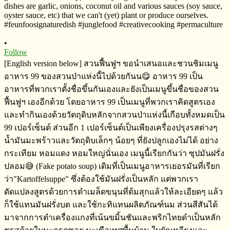
•
Follow
[English version below] สวนฟื้นฟูฯ​ ขอนำเสนอและชวนชิมเมนู
อาหาร​ 99 ของสวนป่าแห่งนี้ไปด้วยกันน😋 อาหาร​ 99​ ​เป็น
อาหารที่พวกเราตั้งชื่อขึ้นกันเองและยังเป็นเมนูขึ้นชื่อของสวน
ฟื้นฟูฯ​ เองอีกด้วย​ โดยอาหาร​ 99​ เป็นเมนูที่พวกเราคิดสูตร​เอง
และทำกินเองด้วยวัตถุดิบหลักจากสวนป่าแห่งนี้เกือบทั้งหมดเป็น​
99​ เปอร์เซ็นต์​ ส่วนอีก​ 1 เปอร์เซ็นต์​เป็นเพียงเครื่องปรุงรสต่างๆ​
น้ำมันมะพร้าว​และวัตถุดิบเล็กๆ​ น้อยๆ​ ที่ยังปลูกเองไม่ได้​ อย่าง​
กระเทียม​ หอมแดง​ หอมใหญ่นั่นเอง เมนูนี้เรียกกันว่า​ ซุปมันฝรั่ง
ปลอม😅​ (Fake potato soup) เดิมที่เป็นเมนูอาหารเยอรมัน​ที่เรียก
ว่า​"Kartoffelsuppe" ซึ่งต้องใช้มันฝรั่งเป็นหลัก​ แต่พวกเรา
ดัดแปลงสูตรด้วยการตำเมล็ดขนุนที่ต้มสุกแล้วให้ละเอียดๆ​ แล้ว
ก็ใช้แทนมันฝรั่ง​บด และใช้กะทิแทนผลิตภัณฑ์​นม​ ส่วนสีสันได้
มาจากการตำเครื่องแกงที่เน้นขมิ้นชันและพริกไทยดำ​เป็นหลัก