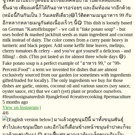
ชูรสด้วยใบมะกรูดซอย​ มะเขือเทศพื้นบ้าน​ ใบผักเหลียงและ
ขึ้นฉ่าย​ เพียงแค่นี้ก็ได้กินอาหารอร่อยๆ​ และอิ่มท้องมากอีกด้วย
(หม้อนี้กินกันเป็น​ 3 วันเลยทีเดียว)😄ไว้ติดตามเมนูอาหาร​ 99 กับ
อีกหลากหลายเมนูกันต่อเนื่องเร็วๆ​ นี้😋 This dish is loosely based
on German "Kartoffelsuppe" - we call it "fake potato soup" - but
uses boiled & mashed jackfruit seeds as main ingredient and coconut
milk instead of dairy. The color comes from a curry paste heavy in
turmeric and black pepper. Add some keffir lime leaves, melinjo,
cherry tomatoes & celery - and you've got yourself a delicious - and
filling! - dish. (This pot lasted us for almost three whole days 😄)
Fake potato soup is a perfect example of "อาหาร​ 99," or "99-
Percent-Food": a term we invented for dishes that are almost
exclusively sourced from our garden (or sometimes with ingredients
gifted/traded for locally). The only ingredients we buy for those
dishes are garlic, onions, coconut oil and various sauces (soy sauce,
oyster sauce, etc) that we can't (yet) plant or produce ourselves.
#feunfoosignaturedish #junglefood #creativecooking #permaculture
5 months ago
View on Instagram
|
4/6