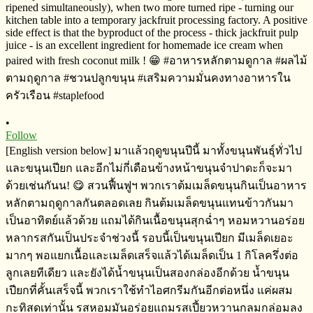
•
Follow
[English version below] มาแล้วฤดูขนุนปีนี้​ มาทั้งขนุนพันธุ์​ทั่วไป
และขนุนเปียก​ และอีกไม่กี่เดือนข้างหน้าขนุนจำปาดะก็จะมา
ด้วยเช่นกันน! 😋 สวนฟื้นฟูฯ​ พวกเราต้มเมล็ดขนุนกินเป็นอาหาร
หลักตามฤดูกาล​​กันตลอดเลย​ กินต้มเมล็ดขนุนแทนข้าวกันมา
เป็นอาทิตย์​แล้วด้วย แถมได้กินเนื้อขนุนสุกฉ่ำๆ​ หอมหวาน​อร่อย
หลากรสกันเป็นประจำ​ช่วงนี้​ รอบนี้เป็นขนุนเปียก​ มีเมล็ดเยอะ
มากๆ​ พอแยกเนื้อและเมล็ดเสร็จ​แล้ว​ได้เมล็ดเป็น​ 1 กิโลครึ่งต่อ
ลูก​เลยทีเดียว​ และยังได้น้ำขนุนเป็นสองกล่องอีกด้วย​ น้ำขนุน
เปียกที่คั้นเสร็จ​นี้​ พวกเราใช้ทำไอศกรีม​กันอีกต่อหนึ่ง​ แค่ผสม
กะทิสด​เท่านั้น​ รสหอมมันอร่อยแถมรสเปี้ยวหวานกลมกล่อม​ลง