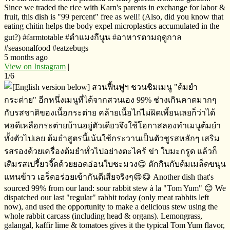
Since we traded the rice with Karn's parents in exchange for labor &
fruit, this dish is "99 percent" free as well! (Also, did you know that
eating chitin helps the body expel microplastics accumulated in the
gut?) #farmtotable #ตำแมงกีนูน​ ​#อาหารตามฤดูกาล
#seasonalfood #eatzebugs
5 months ago
View on Instagram
|
1/6