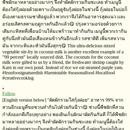
•
Follow
[English version below] "ผัดผักรวมใส่กุ้งฝอย" อาหาร​ 99% จาก
สวนอีกเมนู​ที่ขอชวนทำกินไปด้วยกันน๊าา😋 ช่วงนี้พืชผักที่สวน
กำลังออกดีเกือบทุกอย่าง​ พอเดินเก็บผักมาผัดกิน​กันที ก็ได้พืชผัก
มาหลายอย่างมากๆ​ จึงทำผัดผักรวมกินซะเลย ทำเมนูนี้ต้องใส่
กุ้งฝอยด้วยเพราะเป็นฤดูจับกุ้งฝอยในช่วงนี้​ กุ้งฝอยในบ่อก็มีเอง