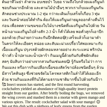
ต้นอาทีโมย่า​ ลำดวน​ อบเชยป่า ใบยอ​ รวมถึงใบกล้วย​แมงกีนูนก็
ชอบกินมากอีกด้วย​ และตามไม้ป่าอื่นๆ​ พวกเราเก็บแมงกีนูนกัน
สักตอนช่วงประมาณ​ 1-2 ทุ่ม​ กว่าจะเดินเก็บเสร็จ​ก็เกือบ​ 3 ทุ่ม​
และวันหน้าค่อยได้ทำกิน​ ต้องให้แมงกีนูนถ่ายมูลออกค้างคืนไว้
ก่อน​ เพื่อลดความขมของใบไม้บางชนิดที่แมงกีนูนกินไปด้วย วัน
หน้าเอาแมงกีนูนไปล้างสัก​ 2-3 น้ำ​ ก็คั่วได้เลย​ พอคั่วสุกก็เอาปีก
ออก​ด้วย​ (กินง่ายกว่าและกันปีกติดคอ😅) เสร็จ​แล้วก็เอามาตำ
ในครกให้ละเอียดๆ​ หน่อย​ และสับมะม่วงเปรี้ยวใส่พอเหมาะกับ
เนื้อแมงกีนูน​ ปรุงรสด้วยผักหอมหลายอย่าง​ ​สะระแหน่ พริกป่น​
ข้าวคั่ว​ น้ำปลาและน้ำปลาร้า​ กินเมนูนี้ด้วยกันกับพืชผักเคียง
สดๆ​ นับสิบกว่าอย่างจากสวนกันเช่นเคย😋 รู้กันหรือไม่​ว่า​ การ
กินแมลง​ หรือการกินเปลือกเนื้อของสัตว์ขาปล้องชนิดอื่นๆ​ ล้วน
มีสารไคทินสูง​ ซึ่งช่วยขจัดไมโครพลาสติก​ในลำไส้ได้เยอะอีก
ด้วย​ ชวนกินแมลงที่กินได้ตามธรรมชาติมากขึ้นไปด้วยกันน๊าา
🥰 Insect season has started, and the first round harvesting
cockchafers yielded an abundance of high-quality insect protein
straight from our garden. After briefly boiling the bugs, we removed
the wing covers and mashed them in a mortar with green mango and
various spices. The result: cockchafter salad with sour mango! 😊
We eat this dish with a plethora of leafy greens from the garden.