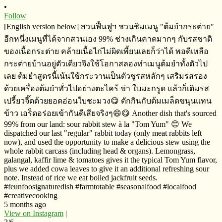
•
Follow
[English version below] สวนฟื้นฟูฯ​ ชวนชิมเมนู​ "ต้มยำกระต่าย​"
อีกหนึ่งเมนูที่ได้จากสวนเอง​ 99% ช่างเกินคาดมากๆ​ กับรสชาติ
ของ​เนื้อกระต่าย​ คล้ายเนื้อไก่ไม่ผิดเพี้ยนเลยก็ว่าได้​ พอดีเหลือ
กระต่ายบ้านอยู่ตัวเดียวจึงใช้โอกาสลองทำเมนูต้มยำทั้งตัวไป
เลย​ ต้มยำสูตรนี้เน้นใช้กระวานเป็นตัวชูรสหลักๆ เสริมรสรอง
ด้วยเครื่องต้มยำทั่วไปอย่างตะไคร้​ ข่า​ ใบมะกรูด​ แล้วก็เติมรส
เปรี้ยวจี๊ดด้วยยอดอ่อนใบชะมวง😋 ตักกินกับต้มเมล็ดขนุนแทน
ข้าว​ เอร็ดอร่อย​เข้ากันดีเสียจริงๆ😄😋 Another dish that's sourced
99% from our land: sour rabbit stew à la "Tom Yum" 😊 We
dispatched our last "regular" rabbit today (only meat rabbits left
now), and used the opportunity to make a delicious stew using the
whole rabbit carcass (including head & organs). Lemongrass,
galangal, kaffir lime & tomatoes gives it the typical Tom Yum flavor,
plus we added cowa leaves to give it an additional refreshing sour
note. Instead of rice we eat boiled jackfruit seeds.
#feunfoosignaturedish #farmtotable #seasonalfood #localfood
#creativecooking
5 months ago
View on Instagram
|