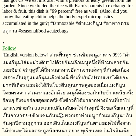
•
Follow
[English version below] สวนฟื้นฟูฯ​ ชวนชิมเมนูอาหาร​ 99%​ "ตำ
แมงกีนูนใส่มะม่วงดิบ" ไปด้วยกันนอีกเมนูหนึ่งที่ห้ามพลาดกัน
เลยเชียว! 😋 ฤดูนี้ได้ลิ้มรสอาหารอีสานจานเด็ดๆ​ นี้กันต่อเนื่อง​
เพราะเป็นฤดูแมงกีนูนแล้วช่วงนี้​ พึ่งเก็บกันไปรอบแรกได้เยอะ
มากทีเดียว​ แถมยังได้กินโปรตีน​คุณภาพสูงของเนื้อแมงกีนูน​
โดยตรงจากสวนเราเองอีกด้วย​ เมนูนี้ต้องขอกินกับข้าวเหนียว​นึ่ง
ร้อนๆ​ ถึงจะอร่อยสุดยอด😋 ซึ่งข้าวก็ได้มาจากทางบ้านที่เราไป
เอาแรงช่วยกัน​ และแลกเปลี่ย​นกับ​ผลไม้กันทุกปี​ จึงขอเรียกเมนูนี้
เป็นอาหาร​ 99 ด้วยเช่นกันน🥰 พวกเราทำเมนู​ "ตำแมงกีนูน" กิน
กันทุกปีตามฤดูกาล​ ออกเดินเก็บแมงกีนูนกันตามยอดไม้ทั้งจาก
ไม้ป่า​และไม้ผลตระกูลน้อยหน่า​ อย่าง​ ทุเรียนเทศ​ ต้นโรลิ​นเนีย​