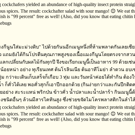
งกีนูนใส่มะม่วงดิบ" ไปด้วยกันนอีกเมนูหนึ่งที่ห้ามพลาดกันเลยเชียว!
ยว​ แถมยังได้กินโปรตีน​คุณภาพสูงของเนื้อแมงกีนูน​โดยตรงจากสวนเรา
กเปลี่ย​นกับ​ผลไม้กันทุกปี​ จึงขอเรียกเมนูนี้เป็นอาหาร​ 99 ด้วยเ
ยหน่า​ อย่าง​ ทุเรียนเทศ​ ต้นโรลิ​นเนีย​ ต้นอาทีโมย่า​ ลำดวน​ อ
​ กว่าจะเดินเก็บเสร็จ​ก็เกือบ​ 3 ทุ่ม​ และวันหน้าค่อยได้ทำกิน​ ต
ำ​ ก็คั่วได้เลย​ พอคั่วสุกก็เอาปีกออก​ด้วย​ (กินง่ายกว่าและกันปีก
่าง​ ​สะระแหน่ พริกป่น​ ข้าวคั่ว​ น้ำปลาและน้ำปลาร้า​ กินเมนูนี้
้องชนิดอื่นๆ​ ล้วนมีสารไคทินสูง​ ซึ่งช่วยขจัดไมโครพลาสติก​ในลำ
g cockchafers yielded an abundance of high-quality insect protein strai
 spices. The result: cockchafter salad with sour mango! 😊 We eat this
 dish is "99 percent" free as well! (Also, did you know that eating chiti
zebugs