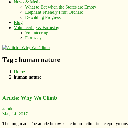
News & Media
What to Eat when the Stores are Empty
Elephant-Friendly Fruit Orchard
Rewilding Progress
Blog
Volunteering & Farmstay
Volunteering
Farmstay
Tag : human nature
Home
human nature
Article: Why We Climb
admin
May 14, 2017
The long read: The article below is the introduction to the eponymou