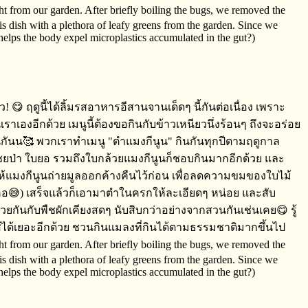
 😋 ฤดูนี้ได้ลิ้มรสอาหารอีสานจานเด็ดๆ​ นี้กันต่อเนื่อง​ เพราะ
เองอีกด้วย​ เมนูนี้ต้องขอกินกับข้าวเหนียว​นึ่งร้อนๆ​ ถึงจะอร่อย
ช่นกันน🥰 พวกเราทำเมนู​ "ตำแมงกีนูน" กินกันทุกปีตามฤดูกาล​
บเชยป่า ใบยอ​ รวมถึงใบกล้วย​แมงกีนูนก็ชอบกินมากอีกด้วย​ และ
้องให้แมงกีนูนถ่ายมูลออกค้างคืนไว้ก่อน​ เพื่อลดความขมของใบไม้
ติดคอ😅) เสร็จ​แล้วก็เอามาตำในครกให้ละเอียดๆ​ หน่อย​ และสับ
ด้วยกันกับพืชผักเคียงสดๆ​ นับสิบกว่าอย่างจากสวนกันเช่นเคย😋 รู้
ไส้ได้เยอะอีกด้วย​ ชวนกินแมลงที่กินได้ตามธรรมชาติมากขึ้นไป
ght from our garden. After briefly boiling the bugs, we removed the
 dish with a plethora of leafy greens from the garden. Since we
n helps the body expel microplastics accumulated in the gut?)