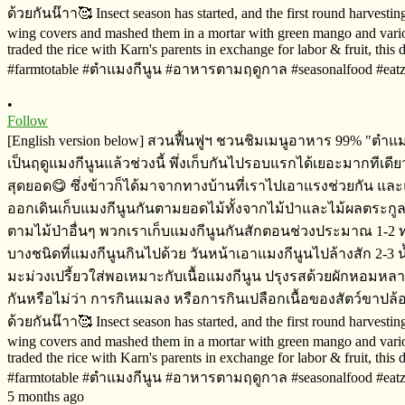
•
Follow
[English version below] สวนฟื้นฟูฯ​ ชวนชิมเมนูอาหาร​ 99%​ "ตำแม
เป็นฤดูแมงกีนูนแล้วช่วงนี้​ พึ่งเก็บกันไปรอบแรกได้เยอะมากทีเดี
สุดยอด😋 ซึ่งข้าวก็ได้มาจากทางบ้านที่เราไปเอาแรงช่วยกัน​ และแล
ออกเดินเก็บแมงกีนูนกันตามยอดไม้ทั้งจากไม้ป่า​และไม้ผลตระกูลน้อ
ตามไม้ป่าอื่นๆ​ พวกเราเก็บแมงกีนูนกันสักตอนช่วงประมาณ​ 1-2 ทุ่ม
บางชนิดที่แมงกีนูนกินไปด้วย วันหน้าเอาแมงกีนูนไปล้างสัก​ 2-3 น้
มะม่วงเปรี้ยวใส่พอเหมาะกับเนื้อแมงกีนูน​ ปรุงรสด้วยผักหอมหลายอย
กันหรือไม่​ว่า​ การกินแมลง​ หรือการกินเปลือกเนื้อของสัตว์ขาปล
ด้วยกันน๊าา🥰 Insect season has started, and the first round harvestin
wing covers and mashed them in a mortar with green mango and various
traded the rice with Karn's parents in exchange for labor & fruit, this
#farmtotable #ตำแมงกีนูน​ ​#อาหารตามฤดูกาล #seasonalfood #eat
5 months ago