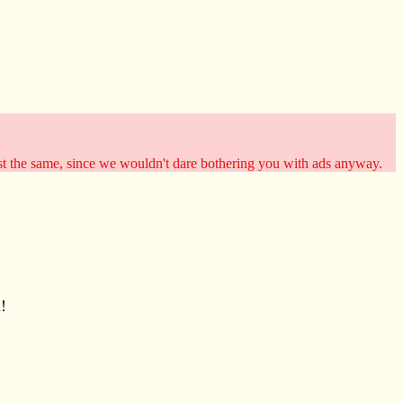
st the same, since we wouldn't dare bothering you with ads anyway.
!