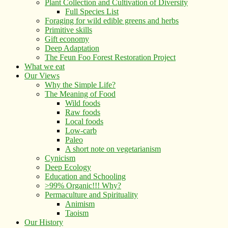
Plant Collection and Cultivation of Diversity
Full Species List
Foraging for wild edible greens and herbs
Primitive skills
Gift economy
Deep Adaptation
The Feun Foo Forest Restoration Project
What we eat
Our Views
Why the Simple Life?
The Meaning of Food
Wild foods
Raw foods
Local foods
Low-carb
Paleo
A short note on vegetarianism
Cynicism
Deep Ecology
Education and Schooling
>99% Organic!!! Why?
Permaculture and Spirituality
Animism
Taoism
Our History