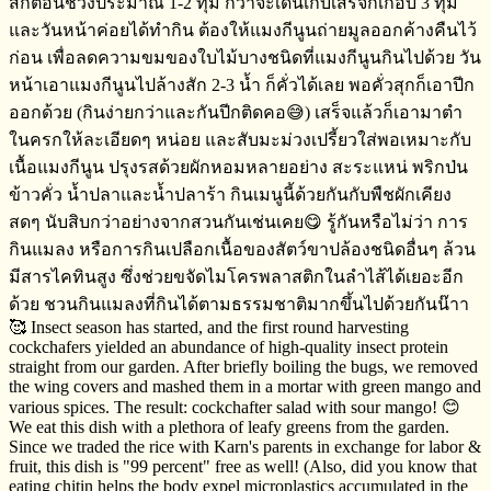
สักตอนช่วงประมาณ​ 1-2 ทุ่ม​ กว่าจะเดินเก็บเสร็จ​ก็เกือบ​ 3 ทุ่ม​
และวันหน้าค่อยได้ทำกิน​ ต้องให้แมงกีนูนถ่ายมูลออกค้างคืนไว้
ก่อน​ เพื่อลดความขมของใบไม้บางชนิดที่แมงกีนูนกินไปด้วย วัน
หน้าเอาแมงกีนูนไปล้างสัก​ 2-3 น้ำ​ ก็คั่วได้เลย​ พอคั่วสุกก็เอาปีก
ออก​ด้วย​ (กินง่ายกว่าและกันปีกติดคอ😅) เสร็จ​แล้วก็เอามาตำ
ในครกให้ละเอียดๆ​ หน่อย​ และสับมะม่วงเปรี้ยวใส่พอเหมาะกับ
เนื้อแมงกีนูน​ ปรุงรสด้วยผักหอมหลายอย่าง​ ​สะระแหน่ พริกป่น​
ข้าวคั่ว​ น้ำปลาและน้ำปลาร้า​ กินเมนูนี้ด้วยกันกับพืชผักเคียง
สดๆ​ นับสิบกว่าอย่างจากสวนกันเช่นเคย😋 รู้กันหรือไม่​ว่า​ การ
กินแมลง​ หรือการกินเปลือกเนื้อของสัตว์ขาปล้องชนิดอื่นๆ​ ล้วน
มีสารไคทินสูง​ ซึ่งช่วยขจัดไมโครพลาสติก​ในลำไส้ได้เยอะอีก
ด้วย​ ชวนกินแมลงที่กินได้ตามธรรมชาติมากขึ้นไปด้วยกันน๊าา
🥰 Insect season has started, and the first round harvesting
cockchafers yielded an abundance of high-quality insect protein
straight from our garden. After briefly boiling the bugs, we removed
the wing covers and mashed them in a mortar with green mango and
various spices. The result: cockchafter salad with sour mango! 😊
We eat this dish with a plethora of leafy greens from the garden.
Since we traded the rice with Karn's parents in exchange for labor &
fruit, this dish is "99 percent" free as well! (Also, did you know that
eating chitin helps the body expel microplastics accumulated in the