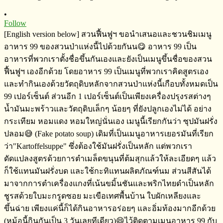
•
Follow
[English version below] สวนฟื้นฟูฯ​ ขอนำเสนอและชวนชิมเมนู
อาหาร​ 99 ของสวนป่าแห่งนี้ไปด้วยกันน😋 อาหาร​ 99​ ​เป็น
อาหารที่พวกเราตั้งชื่อขึ้นกันเองและยังเป็นเมนูขึ้นชื่อของสวน
ฟื้นฟูฯ​ เองอีกด้วย​ โดยอาหาร​ 99​ เป็นเมนูที่พวกเราคิดสูตร​เอง
และทำกินเองด้วยวัตถุดิบหลักจากสวนป่าแห่งนี้เกือบทั้งหมดเป็น​
99​ เปอร์เซ็นต์​ ส่วนอีก​ 1 เปอร์เซ็นต์​เป็นเพียงเครื่องปรุงรสต่างๆ​
น้ำมันมะพร้าว​และวัตถุดิบเล็กๆ​ น้อยๆ​ ที่ยังปลูกเองไม่ได้​ อย่าง​
กระเทียม​ หอมแดง​ หอมใหญ่นั่นเอง เมนูนี้เรียกกันว่า​ ซุปมันฝรั่ง
ปลอม😅​ (Fake potato soup) เดิมที่เป็นเมนูอาหารเยอรมัน​ที่เรียก
ว่า​"Kartoffelsuppe" ซึ่งต้องใช้มันฝรั่งเป็นหลัก​ แต่พวกเรา
ดัดแปลงสูตรด้วยการตำเมล็ดขนุนที่ต้มสุกแล้วให้ละเอียดๆ​ แล้ว
ก็ใช้แทนมันฝรั่ง​บด และใช้กะทิแทนผลิตภัณฑ์​นม​ ส่วนสีสันได้
มาจากการตำเครื่องแกงที่เน้นขมิ้นชันและพริกไทยดำ​เป็นหลัก
ชูรสด้วยใบมะกรูดซอย​ มะเขือเทศพื้นบ้าน​ ใบผักเหลียงและ
ขึ้นฉ่าย​ เพียงแค่นี้ก็ได้กินอาหารอร่อยๆ​ และอิ่มท้องมากอีกด้วย
(หม้อนี้กินกันเป็น​ 3 วันเลยทีเดียว)😄ไว้ติดตามเมนูอาหาร​ 99 กับ