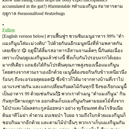
•
Follow
[English version below] สวนฟื้นฟูฯ​ ชวนชิมเมนูอาหาร​ 99%​ "ตำ
แมงกีนูนใส่มะม่วงดิบ" ไปด้วยกันนอีกเมนูหนึ่งที่ห้ามพลาดกัน
เลยเชียว! 😋 ฤดูนี้ได้ลิ้มรสอาหารอีสานจานเด็ดๆ​ นี้กันต่อเนื่อง​
เพราะเป็นฤดูแมงกีนูนแล้วช่วงนี้​ พึ่งเก็บกันไปรอบแรกได้เยอะ
มากทีเดียว​ แถมยังได้กินโปรตีน​คุณภาพสูงของเนื้อแมงกีนูน​
โดยตรงจากสวนเราเองอีกด้วย​ เมนูนี้ต้องขอกินกับข้าวเหนียว​นึ่ง
ร้อนๆ​ ถึงจะอร่อยสุดยอด😋 ซึ่งข้าวก็ได้มาจากทางบ้านที่เราไป
เอาแรงช่วยกัน​ และแลกเปลี่ย​นกับ​ผลไม้กันทุกปี​ จึงขอเรียกเมนูนี้
เป็นอาหาร​ 99 ด้วยเช่นกันน🥰 พวกเราทำเมนู​ "ตำแมงกีนูน" กิน
กันทุกปีตามฤดูกาล​ ออกเดินเก็บแมงกีนูนกันตามยอดไม้ทั้งจาก
ไม้ป่า​และไม้ผลตระกูลน้อยหน่า​ อย่าง​ ทุเรียนเทศ​ ต้นโรลิ​นเนีย​
ต้นอาทีโมย่า​ ลำดวน​ อบเชยป่า ใบยอ​ รวมถึงใบกล้วย​แมงกีนูนก็
ชอบกินมากอีกด้วย​ และตามไม้ป่าอื่นๆ​ พวกเราเก็บแมงกีนูนกัน