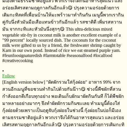
•
Follow
[English version below] "ผัดผักรวมใส่กุ้งฝอย" อาหาร​ 99% จาก
สวนอีกเมนู​ที่ขอชวนทำกินไปด้วยกันน๊าา😋 ช่วงนี้พืชผักที่สวน
กำลังออกดีเกือบทุกอย่าง​ พอเดินเก็บผักมาผัดกิน​กันที ก็ได้พืชผัก
มาหลายอย่างมากๆ​ จึงทำผัดผักรวมกินซะเลย ทำเมนูนี้ต้องใส่
กุ้งฝอยด้วยเพราะเป็นฤดูจับกุ้งฝอยในช่วงนี้​ กุ้งฝอยในบ่อก็มีเอง
ตาม​ธรรมชาติ​อยู่แล้ว​ พวกเราจึงได้กินอาหารสุดแนว​ และอร่อย
เลิศรสตามฤดูกาลกันอีกแล้ว😋 ปรุงความอร่อยด้วยการเติมกะทิ​