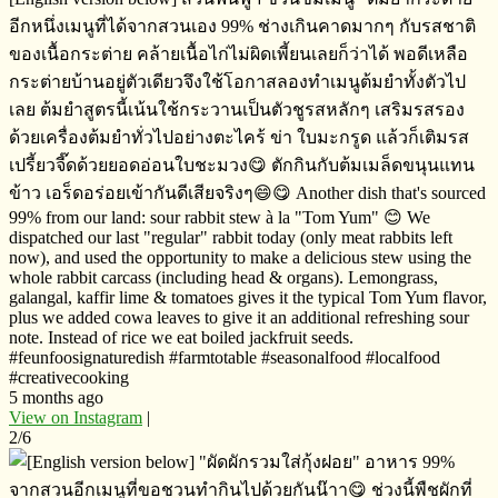
อีกหนึ่งเมนูที่ได้จากสวนเอง​ 99% ช่างเกินคาดมากๆ​ กับรสชาติ
ของ​เนื้อกระต่าย​ คล้ายเนื้อไก่ไม่ผิดเพี้ยนเลยก็ว่าได้​ พอดีเหลือ
กระต่ายบ้านอยู่ตัวเดียวจึงใช้โอกาสลองทำเมนูต้มยำทั้งตัวไป
เลย​ ต้มยำสูตรนี้เน้นใช้กระวานเป็นตัวชูรสหลักๆ เสริมรสรอง
ด้วยเครื่องต้มยำทั่วไปอย่างตะไคร้​ ข่า​ ใบมะกรูด​ แล้วก็เติมรส
เปรี้ยวจี๊ดด้วยยอดอ่อนใบชะมวง😋 ตักกินกับต้มเมล็ดขนุนแทน
ข้าว​ เอร็ดอร่อย​เข้ากันดีเสียจริงๆ😄😋 Another dish that's sourced
99% from our land: sour rabbit stew à la "Tom Yum" 😊 We
dispatched our last "regular" rabbit today (only meat rabbits left
now), and used the opportunity to make a delicious stew using the
whole rabbit carcass (including head & organs). Lemongrass,
galangal, kaffir lime & tomatoes gives it the typical Tom Yum flavor,
plus we added cowa leaves to give it an additional refreshing sour
note. Instead of rice we eat boiled jackfruit seeds.
#feunfoosignaturedish #farmtotable #seasonalfood #localfood
#creativecooking
5 months ago
View on Instagram
|
2/6