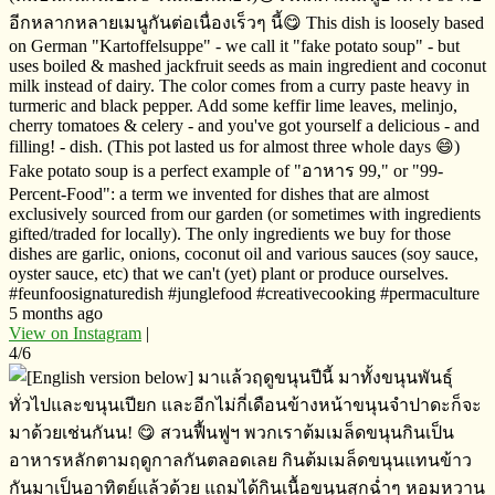
อีกหลากหลายเมนูกันต่อเนื่องเร็วๆ​ นี้😋 This dish is loosely based
on German "Kartoffelsuppe" - we call it "fake potato soup" - but
uses boiled & mashed jackfruit seeds as main ingredient and coconut
milk instead of dairy. The color comes from a curry paste heavy in
turmeric and black pepper. Add some keffir lime leaves, melinjo,
cherry tomatoes & celery - and you've got yourself a delicious - and
filling! - dish. (This pot lasted us for almost three whole days 😄)
Fake potato soup is a perfect example of "อาหาร​ 99," or "99-
Percent-Food": a term we invented for dishes that are almost
exclusively sourced from our garden (or sometimes with ingredients
gifted/traded for locally). The only ingredients we buy for those
dishes are garlic, onions, coconut oil and various sauces (soy sauce,
oyster sauce, etc) that we can't (yet) plant or produce ourselves.
#feunfoosignaturedish #junglefood #creativecooking #permaculture
5 months ago
View on Instagram
|
4/6