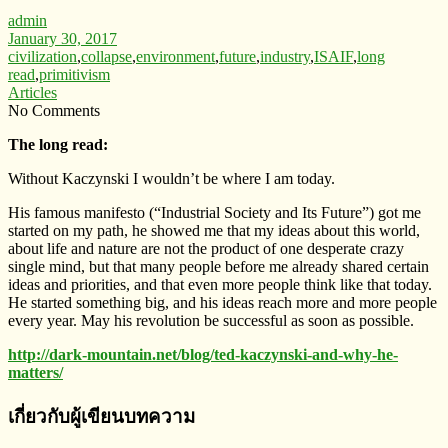
admin
January 30, 2017
civilization
,
collapse
,
environment
,
future
,
industry
,
ISAIF
,
long
read
,
primitivism
Articles
No Comments
The long read:
Without Kaczynski I wouldn’t be where I am today.
His famous manifesto (“Industrial Society and Its Future”) got me
started on my path, he showed me that my ideas about this world,
about life and nature are not the product of one desperate crazy
single mind, but that many people before me already shared certain
ideas and priorities, and that even more people think like that today.
He started something big, and his ideas reach more and more people
every year. May his revolution be successful as soon as possible.
http://dark-mountain.net/blog/ted-kaczynski-and-why-he-
matters/
เกี่ยวกับผู้เขียนบทความ