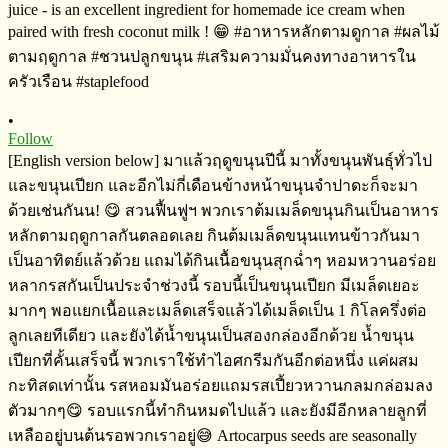
•
Follow
[English version below] มาแล้วฤดูขนุนปีนี้​ มาทั้งขนุนพันธุ์​ทั่วไป
และขนุนเปียก​ และอีกไม่กี่เดือนข้างหน้าขนุนจำปาดะก็จะมา
ด้วยเช่นกันน! 😋 สวนฟื้นฟูฯ​ พวกเราต้มเมล็ดขนุนกินเป็นอาหาร
หลักตามฤดูกาล​​กันตลอดเลย​ กินต้มเมล็ดขนุนแทนข้าวกันมา
เป็นอาทิตย์​แล้วด้วย แถมได้กินเนื้อขนุนสุกฉ่ำๆ​ หอมหวาน​อร่อย
หลากรสกันเป็นประจำ​ช่วงนี้​ รอบนี้เป็นขนุนเปียก​ มีเมล็ดเยอะ
มากๆ​ พอแยกเนื้อและเมล็ดเสร็จ​แล้ว​ได้เมล็ดเป็น​ 1 กิโลครึ่งต่อ
ลูก​เลยทีเดียว​ และยังได้น้ำขนุนเป็นสองกล่องอีกด้วย​ น้ำขนุน
เปียกที่คั้นเสร็จ​นี้​ พวกเราใช้ทำไอศกรีม​กันอีกต่อหนึ่ง​ แค่ผสม
กะทิสด​เท่านั้น​ รสหอมมันอร่อยแถมรสเปี้ยวหวานกลมกล่อม​ลง
ตัวมากๆ​😋 รอบแรกนี้ทำกินหมดไปแล้ว และยังมีอีกหลายลูกที่
เหลืออยู่บนต้นรอพวกเราอยู่​😅 Artocarpus seeds are seasonally