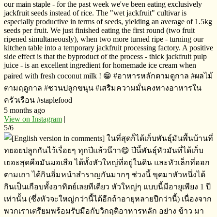
our main staple - for the past week we've been eating exclusively
jackfruit seeds instead of rice. The "wet jackfruit" cultivar is
especially productive in terms of seeds, yielding an average of 1.5kg
seeds per fruit. We just finished eating the first round (two fruit
ripened simultaneously), when two more turned ripe - turning our
kitchen table into a temporary jackfruit processing factory. A positive
side effect is that the byproduct of the process - thick jackfruit pulp
juice - is an excellent ingredient for homemade ice cream when
paired with fresh coconut milk ! 😁 #อาหารหลักตามดูกาล​ #ผลไม้
ตามฤดูกาล​ #ชวนปลูกขนุน​ #เสริมความมั่นคงทางอาหารใน
ครัวเรือน​ #staplefood
5 months ago
View on Instagram
|
5/6