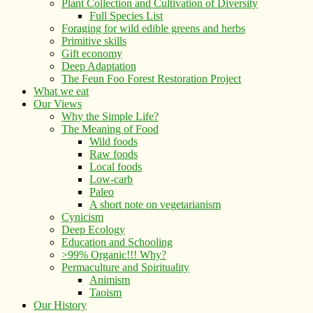
Plant Collection and Cultivation of Diversity
Full Species List
Foraging for wild edible greens and herbs
Primitive skills
Gift economy
Deep Adaptation
The Feun Foo Forest Restoration Project
What we eat
Our Views
Why the Simple Life?
The Meaning of Food
Wild foods
Raw foods
Local foods
Low-carb
Paleo
A short note on vegetarianism
Cynicism
Deep Ecology
Education and Schooling
>99% Organic!!! Why?
Permaculture and Spirituality
Animism
Taoism
Our History