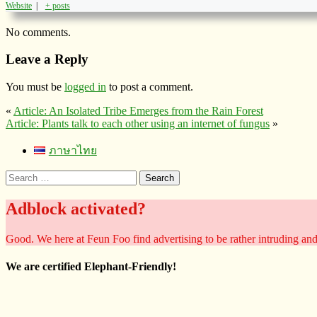
Website
|
+ posts
No comments.
Leave a Reply
You must be
logged in
to post a comment.
«
Article: An Isolated Tribe Emerges from the Rain Forest
Article: Plants talk to each other using an internet of fungus
»
ภาษาไทย
Search
for:
Adblock activated?
Good. We here at Feun Foo find advertising to be rather intruding an
We are certified Elephant-Friendly!