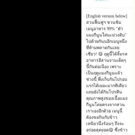
[English version below]
สวนฟื้นฟูฯ​ ชวนชิม
เมนูอาหาร​ 99%​ "ตำ
แมงกีนูนใส่มะม่วงดิบ"
ไปด้วยกันนอีกเมนูหนึ่ง
ที่ห้ามพลาดกันเลย
เชียว! 😋 ฤดูนี้ได้ลิ้มรส
อาหารอีสานจานเด็ดๆ​
นี้กันต่อเนื่อง​ เพราะ
เป็นฤดูแมงกีนูนแล้ว
ช่วงนี้​ พึ่งเก็บกันไปรอบ
แรกได้เยอะมากทีเดียว​
แถมยังได้กินโปรตีน​
คุณภาพสูงของเนื้อแมง
กีนูน​โดยตรงจากสวน
เราเองอีกด้วย​ เมนูนี้
ต้องขอกินกับข้าว
เหนียว​นึ่งร้อนๆ​ ถึงจะ
อร่อยสุดยอด😋 ซึ่งข้าว