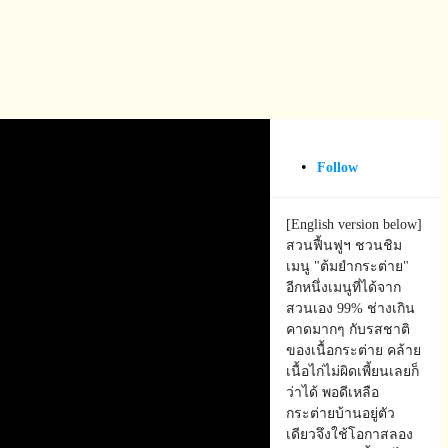
•
Follow
ion, and if you want to support us changing the world step-by-step on
[English version below]
er advance the process of creating a stable ecosystem in our garden and
สวนฟื้นฟูฯ​ ชวนชิม
เมนู​ "ต้มยำกระต่าย​"
อีกหนึ่งเมนูที่ได้จาก
สวนเอง​ 99% ช่างเกิน
คาดมากๆ​ กับรสชาติ
ของ​เนื้อกระต่าย​ คล้าย
เนื้อไก่ไม่ผิดเพี้ยนเลยก็
ว่าได้​ พอดีเหลือ
กระต่ายบ้านอยู่ตัว
เดียวจึงใช้โอกาสลอง