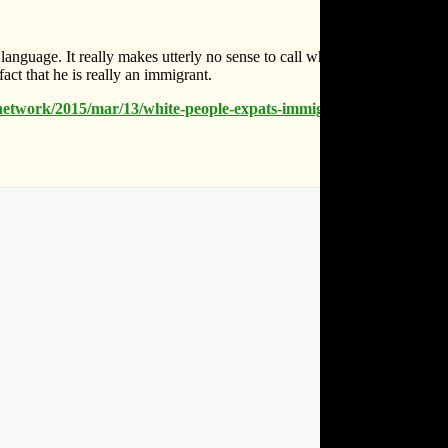
y language. It really makes utterly no sense to call white people who live
ct that he is really an immigrant.
s-network/2015/mar/13/white-people-expats-immigrants-migratio