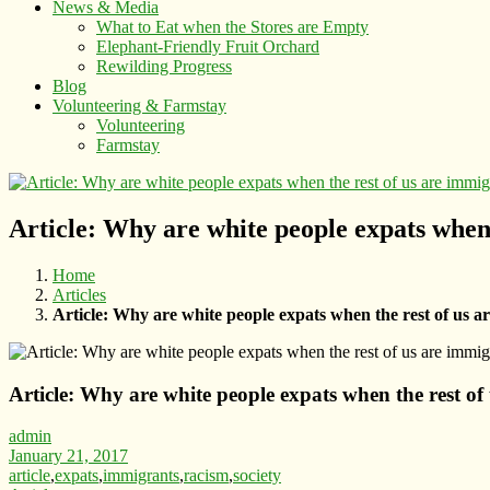
News & Media
What to Eat when the Stores are Empty
Elephant-Friendly Fruit Orchard
Rewilding Progress
Blog
Volunteering & Farmstay
Volunteering
Farmstay
Article: Why are white people expats when
Home
Articles
Article: Why are white people expats when the rest of us a
Article: Why are white people expats when the rest of
admin
January 21, 2017
article
,
expats
,
immigrants
,
racism
,
society