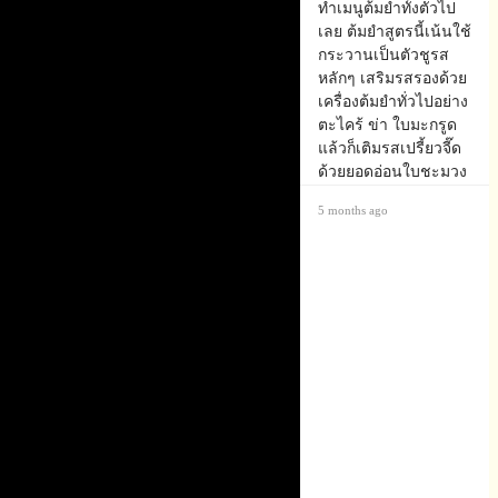
ทำเมนูต้มยำทั้งตัวไป
เลย​ ต้มยำสูตรนี้เน้นใช้
กระวานเป็นตัวชูรส
หลักๆ เสริมรสรองด้วย
เครื่องต้มยำทั่วไปอย่าง
ตะไคร้​ ข่า​ ใบมะกรูด​
แล้วก็เติมรสเปรี้ยวจี๊ด
ด้วยยอดอ่อนใบชะมวง
😋 ตักกินกับต้มเมล็ด
5 months ago
ขนุนแทนข้าว​
เอร็ดอร่อย​เข้ากันดีเสีย
จริงๆ😄😋 Another dish
that's sourced 99% from
our land: sour rabbit
stew à la "Tom Yum"
😊 We dispatched our
last "regular" rabbit
today (only meat rabbits
left now), and used the
opportunity to make a
delicious stew using the