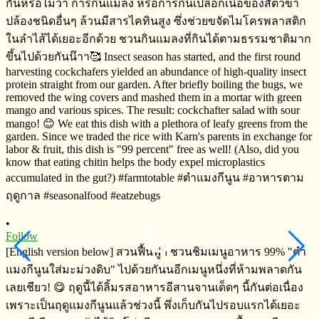
เ
ข
9
d
n
w
g
p
n
#
#
5
V
2
•
Follow
[English version below] สวนฟื้นฟูฯ​ ชวนชิมเมนูอาหาร​ 99%​ "ตำ
แมงกีนูนใส่มะม่วงดิบ" ไปด้วยกันนอีกเมนูหนึ่งที่ห้ามพลาดกัน
เลยเชียว! 😋 ฤดูนี้ได้ลิ้มรสอาหารอีสานจานเด็ดๆ​ นี้กันต่อเนื่อง​
เพราะเป็นฤดูแมงกีนูนแล้วช่วงนี้​ พึ่งเก็บกันไปรอบแรกได้เยอะ