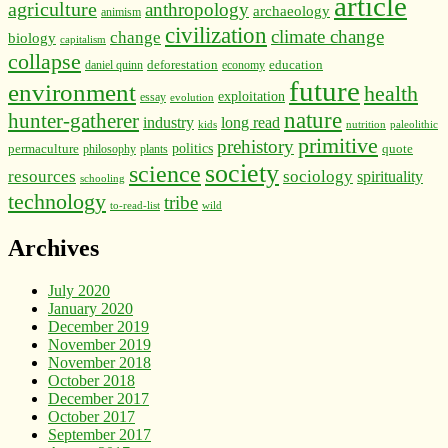
article
agriculture
anthropology
archaeology
animism
civilization
climate change
change
biology
capitalism
collapse
education
deforestation
daniel quinn
economy
future
environment
health
exploitation
essay
evolution
nature
hunter-gatherer
industry
long read
kids
nutrition
paleolithic
primitive
prehistory
politics
permaculture
quote
philosophy
plants
society
science
resources
sociology
spirituality
schooling
technology
tribe
to-read-list
wild
Archives
July 2020
January 2020
December 2019
November 2019
November 2018
October 2018
December 2017
October 2017
September 2017