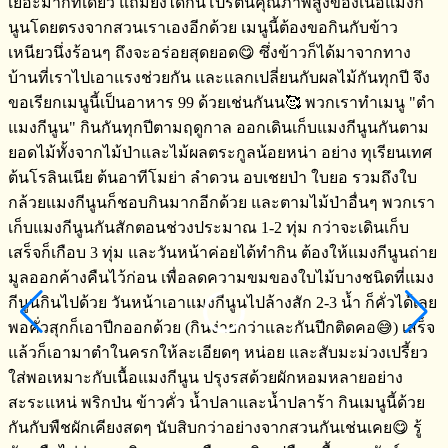
•
F
[
อ
ข
ก
เ
ด