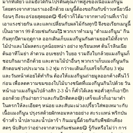
มากทีเดียว​ แถมยังได้กินโปรตีน​คุณภาพสูงของเนื้อแมงกีนูน​
โดยตรงจากสวนเราเองอีกด้วย​ เมนูนี้ต้องขอกินกับข้าวเหนียว​นึ่ง
ร้อนๆ​ ถึงจะอร่อยสุดยอด😋 ซึ่งข้าวก็ได้มาจากทางบ้านที่เราไป
เอาแรงช่วยกัน​ และแลกเปลี่ย​นกับ​ผลไม้กันทุกปี​ จึงขอเรียกเมนูนี้
เป็นอาหาร​ 99 ด้วยเช่นกันน🥰 พวกเราทำเมนู​ "ตำแมงกีนูน" กิน
กันทุกปีตามฤดูกาล​ ออกเดินเก็บแมงกีนูนกันตามยอดไม้ทั้งจาก
ไม้ป่า​และไม้ผลตระกูลน้อยหน่า​ อย่าง​ ทุเรียนเทศ​ ต้นโรลิ​นเนีย​
ต้นอาทีโมย่า​ ลำดวน​ อบเชยป่า ใบยอ​ รวมถึงใบกล้วย​แมงกีนูนก็
ชอบกินมากอีกด้วย​ และตามไม้ป่าอื่นๆ​ พวกเราเก็บแมงกีนูนกัน
สักตอนช่วงประมาณ​ 1-2 ทุ่ม​ กว่าจะเดินเก็บเสร็จ​ก็เกือบ​ 3 ทุ่ม​
และวันหน้าค่อยได้ทำกิน​ ต้องให้แมงกีนูนถ่ายมูลออกค้างคืนไว้
ก่อน​ เพื่อลดความขมของใบไม้บางชนิดที่แมงกีนูนกินไปด้วย วัน
หน้าเอาแมงกีนูนไปล้างสัก​ 2-3 น้ำ​ ก็คั่วได้เลย​ พอคั่วสุกก็เอาปีก
ออก​ด้วย​ (กินง่ายกว่าและกันปีกติดคอ😅) เสร็จ​แล้วก็เอามาตำ
ในครกให้ละเอียดๆ​ หน่อย​ และสับมะม่วงเปรี้ยวใส่พอเหมาะกับ
เนื้อแมงกีนูน​ ปรุงรสด้วยผักหอมหลายอย่าง​ ​สะระแหน่ พริกป่น​
ข้าวคั่ว​ น้ำปลาและน้ำปลาร้า​ กินเมนูนี้ด้วยกันกับพืชผักเคียง
สดๆ​ นับสิบกว่าอย่างจากสวนกันเช่นเคย😋 รู้กันหรือไม่​ว่า​ การ