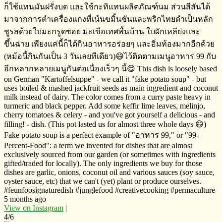
ก็ใช้แทนมันฝรั่ง​บด และใช้กะทิแทนผลิตภัณฑ์​นม​ ส่วนสีสันได้
มาจากการตำเครื่องแกงที่เน้นขมิ้นชันและพริกไทยดำ​เป็นหลัก
ชูรสด้วยใบมะกรูดซอย​ มะเขือเทศพื้นบ้าน​ ใบผักเหลียงและ
ขึ้นฉ่าย​ เพียงแค่นี้ก็ได้กินอาหารอร่อยๆ​ และอิ่มท้องมากอีกด้วย
(หม้อนี้กินกันเป็น​ 3 วันเลยทีเดียว)😄ไว้ติดตามเมนูอาหาร​ 99 กับ
อีกหลากหลายเมนูกันต่อเนื่องเร็วๆ​ นี้😋 This dish is loosely based
on German "Kartoffelsuppe" - we call it "fake potato soup" - but
uses boiled & mashed jackfruit seeds as main ingredient and coconut
milk instead of dairy. The color comes from a curry paste heavy in
turmeric and black pepper. Add some keffir lime leaves, melinjo,
cherry tomatoes & celery - and you've got yourself a delicious - and
filling! - dish. (This pot lasted us for almost three whole days 😄)
Fake potato soup is a perfect example of "อาหาร​ 99," or "99-
Percent-Food": a term we invented for dishes that are almost
exclusively sourced from our garden (or sometimes with ingredients
gifted/traded for locally). The only ingredients we buy for those
dishes are garlic, onions, coconut oil and various sauces (soy sauce,
oyster sauce, etc) that we can't (yet) plant or produce ourselves.
#feunfoosignaturedish #junglefood #creativecooking #permaculture
5 months ago
View on Instagram
|
4/6