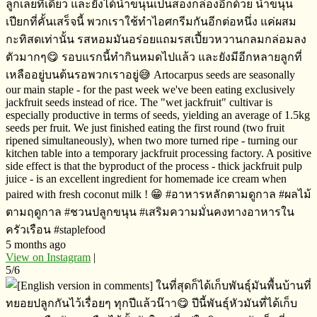
ลูก​เลยทีเดียว​ และยังได้น้ำขนุนเป็นสองกล่องอีกด้วย​ น้ำขนุน
เปียกที่คั้นเสร็จ​นี้​ พวกเราใช้ทำไอศกรีม​กันอีกต่อหนึ่ง​ แค่ผสม
กะทิสด​เท่านั้น​ รสหอมมันอร่อยแถมรสเปี้ยวหวานกลมกล่อม​ลง
ตัวมากๆ​😋 รอบแรกนี้ทำกินหมดไปแล้ว และยังมีอีกหลายลูกที่
เหลืออยู่บนต้นรอพวกเราอยู่​😅 Artocarpus seeds are seasonally
our main staple - for the past week we've been eating exclusively
jackfruit seeds instead of rice. The "wet jackfruit" cultivar is
especially productive in terms of seeds, yielding an average of 1.5kg
seeds per fruit. We just finished eating the first round (two fruit
ripened simultaneously), when two more turned ripe - turning our
kitchen table into a temporary jackfruit processing factory. A positive
side effect is that the byproduct of the process - thick jackfruit pulp
juice - is an excellent ingredient for homemade ice cream when
paired with fresh coconut milk ! 😁 #อาหารหลักตามดูกาล​ #ผลไม้
ตามฤดูกาล​ #ชวนปลูกขนุน​ #เสริมความมั่นคงทางอาหารใน
ครัวเรือน​ #staplefood
5 months ago
View on Instagram
|
5/6