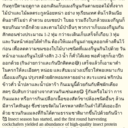
กันทุกปีตามฤดูกาล​ ออกเดินเก็บแมงกีนูนกันตามยอดไม้ทั้งจาก
ไม้ป่า​และไม้ผลตระกูลน้อยหน่า​ อย่าง​ ทุเรียนเทศ​ ต้นโรลิ​นเนีย​
ต้นอาทีโมย่า​ ลำดวน​ อบเชยป่า ใบยอ​ รวมถึงใบกล้วย​แมงกีนูนก็
ชอบกินมากอีกด้วย​ และตามไม้ป่าอื่นๆ​ พวกเราเก็บแมงกีนูนกัน
สักตอนช่วงประมาณ​ 1-2 ทุ่ม​ กว่าจะเดินเก็บเสร็จ​ก็เกือบ​ 3 ทุ่ม​
และวันหน้าค่อยได้ทำกิน​ ต้องให้แมงกีนูนถ่ายมูลออกค้างคืนไว้
ก่อน​ เพื่อลดความขมของใบไม้บางชนิดที่แมงกีนูนกินไปด้วย วัน
หน้าเอาแมงกีนูนไปล้างสัก​ 2-3 น้ำ​ ก็คั่วได้เลย​ พอคั่วสุกก็เอาปีก
ออก​ด้วย​ (กินง่ายกว่าและกันปีกติดคอ😅) เสร็จ​แล้วก็เอามาตำ
ในครกให้ละเอียดๆ​ หน่อย​ และสับมะม่วงเปรี้ยวใส่พอเหมาะกับ
เนื้อแมงกีนูน​ ปรุงรสด้วยผักหอมหลายอย่าง​ ​สะระแหน่ พริกป่น​
ข้าวคั่ว​ น้ำปลาและน้ำปลาร้า​ กินเมนูนี้ด้วยกันกับพืชผักเคียง
สดๆ​ นับสิบกว่าอย่างจากสวนกันเช่นเคย😋 รู้กันหรือไม่​ว่า​ การ
กินแมลง​ หรือการกินเปลือกเนื้อของสัตว์ขาปล้องชนิดอื่นๆ​ ล้วน
มีสารไคทินสูง​ ซึ่งช่วยขจัดไมโครพลาสติก​ในลำไส้ได้เยอะอีก
ด้วย​ ชวนกินแมลงที่กินได้ตามธรรมชาติมากขึ้นไปด้วยกันน๊าา
🥰 Insect season has started, and the first round harvesting
cockchafers yielded an abundance of high-quality insect protein