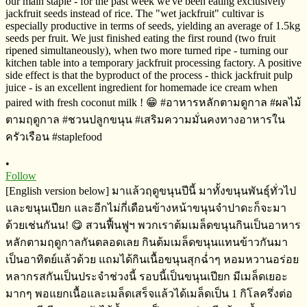
•
Follow
[English version below] มาแล้วฤดูขนุนปีนี้​ มาทั้งขนุนพันธุ์​ทั่วไป
และขนุนเปียก​ และอีกไม่กี่เดือนข้างหน้าขนุนจำปาดะก็จะมา
ด้วยเช่นกันน! 😋 สวนฟื้นฟูฯ​ พวกเราต้มเมล็ดขนุนกินเป็นอาหาร
หลักตามฤดูกาล​​กันตลอดเลย​ กินต้มเมล็ดขนุนแทนข้าวกันมา
เป็นอาทิตย์​แล้วด้วย แถมได้กินเนื้อขนุนสุกฉ่ำๆ​ หอมหวาน​อร่อย
หลากรสกันเป็นประจำ​ช่วงนี้​ รอบนี้เป็นขนุนเปียก​ มีเมล็ดเยอะ
มากๆ​ พอแยกเนื้อและเมล็ดเสร็จ​แล้ว​ได้เมล็ดเป็น​ 1 กิโลครึ่งต่อ