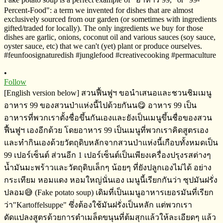
•
Follow
[English version below] สวนฟื้นฟูฯ​ ขอนำเสนอและชวนชิมเมนู
อาหาร​ 99 ของสวนป่าแห่งนี้ไปด้วยกันน😋 อาหาร​ 99​ ​เป็น
อาหารที่พวกเราตั้งชื่อขึ้นกันเองและยังเป็นเมนูขึ้นชื่อของสวน
ฟื้นฟูฯ​ เองอีกด้วย​ โดยอาหาร​ 99​ เป็นเมนูที่พวกเราคิดสูตร​เอง
และทำกินเองด้วยวัตถุดิบหลักจากสวนป่าแห่งนี้เกือบทั้งหมดเป็น​
99​ เปอร์เซ็นต์​ ส่วนอีก​ 1 เปอร์เซ็นต์​เป็นเพียงเครื่องปรุงรสต่างๆ​
น้ำมันมะพร้าว​และวัตถุดิบเล็กๆ​ น้อยๆ​ ที่ยังปลูกเองไม่ได้​ อย่าง​
กระเทียม​ หอมแดง​ หอมใหญ่นั่นเอง เมนูนี้เรียกกันว่า​ ซุปมันฝรั่ง
ปลอม😅​ (Fake potato soup) เดิมที่เป็นเมนูอาหารเยอรมัน​ที่เรียก
ว่า​"Kartoffelsuppe" ซึ่งต้องใช้มันฝรั่งเป็นหลัก​ แต่พวกเรา
ดัดแปลงสูตรด้วยการตำเมล็ดขนุนที่ต้มสุกแล้วให้ละเอียดๆ​ แล้ว