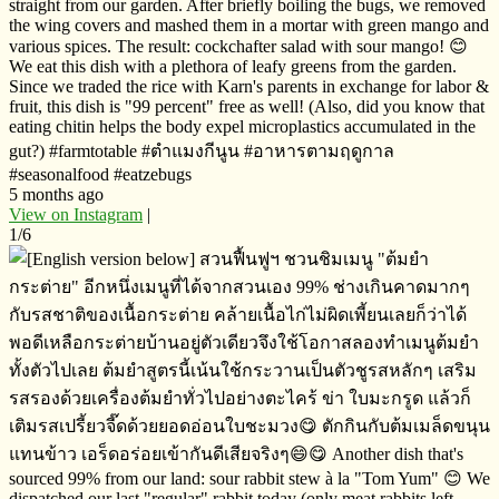
straight from our garden. After briefly boiling the bugs, we removed
the wing covers and mashed them in a mortar with green mango and
various spices. The result: cockchafter salad with sour mango! 😊
We eat this dish with a plethora of leafy greens from the garden.
Since we traded the rice with Karn's parents in exchange for labor &
fruit, this dish is "99 percent" free as well! (Also, did you know that
eating chitin helps the body expel microplastics accumulated in the
gut?) #farmtotable #ตำแมงกีนูน​ ​#อาหารตามฤดูกาล
#seasonalfood #eatzebugs
5 months ago
View on Instagram
|
1/6