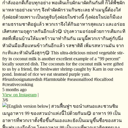
กำลังออกดีเกือบทุกอย่าง​ พอเดินเก็บผักมาผัดกิน​กันที ก็ได้พืชผัก
มาหลายอย่างมากๆ​ จึงทำผัดผักรวมกินซะเลย ทำเมนูนี้ต้องใส่
กุ้งฝอยด้วยเพราะเป็นฤดูจับกุ้งฝอยในช่วงนี้​ กุ้งฝอยในบ่อก็มีเอง
ตาม​ธรรมชาติ​อยู่แล้ว​ พวกเราจึงได้กินอาหารสุดแนว​ และอร่อย
เลิศรสตามฤดูกาลกันอีกแล้ว😋 ปรุงความอร่อยด้วยการเติมกะทิ​
สดที่เพื่อนบ้านให้มะพร้าวมาทำกินกัน​ เมนูนี้พวกเรากินคู่กับนึ่ง
หัวมันมือเสือแทนข้าวกันอีกแล้ว​ รสชาติ​ดี​ เพิ่มรสหวานมัน​ จาก
กะทิและหัวมันนึ่งสุกๆ😋 This ultra-delicious mixed vegetable stir-
fry in coconut milk is another excellent example of a "99 percent"
locally sourced dish. The coconuts for the coconut milk were gifted
to us by a friend, the freshwater shrimp caught by Karn in our own
pond. Instead of rice we eat steamed purple yam.
#feunfoosignaturedish #farmtotable #seasonalfood #localfood
#creativecooking
5 months ago
View on Instagram
|
3/6