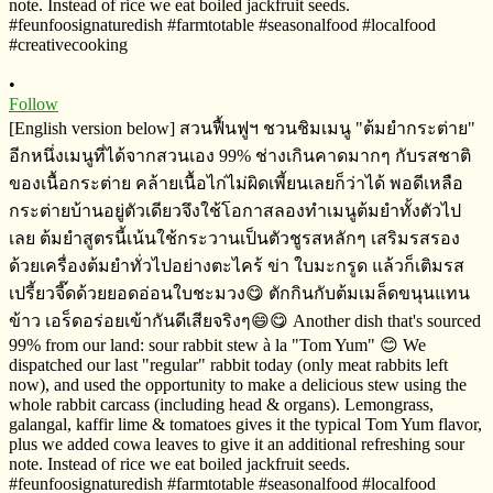
•
Follow
[English version below] สวนฟื้นฟูฯ​ ชวนชิมเมนู​ "ต้มยำกระต่าย​"
อีกหนึ่งเมนูที่ได้จากสวนเอง​ 99% ช่างเกินคาดมากๆ​ กับรสชาติ
ของ​เนื้อกระต่าย​ คล้ายเนื้อไก่ไม่ผิดเพี้ยนเลยก็ว่าได้​ พอดีเหลือ
กระต่ายบ้านอยู่ตัวเดียวจึงใช้โอกาสลองทำเมนูต้มยำทั้งตัวไป
เลย​ ต้มยำสูตรนี้เน้นใช้กระวานเป็นตัวชูรสหลักๆ เสริมรสรอง
ด้วยเครื่องต้มยำทั่วไปอย่างตะไคร้​ ข่า​ ใบมะกรูด​ แล้วก็เติมรส
เปรี้ยวจี๊ดด้วยยอดอ่อนใบชะมวง😋 ตักกินกับต้มเมล็ดขนุนแทน
ข้าว​ เอร็ดอร่อย​เข้ากันดีเสียจริงๆ😄😋 Another dish that's sourced
99% from our land: sour rabbit stew à la "Tom Yum" 😊 We
dispatched our last "regular" rabbit today (only meat rabbits left
now), and used the opportunity to make a delicious stew using the
whole rabbit carcass (including head & organs). Lemongrass,
galangal, kaffir lime & tomatoes gives it the typical Tom Yum flavor,
plus we added cowa leaves to give it an additional refreshing sour
note. Instead of rice we eat boiled jackfruit seeds.
#feunfoosignaturedish #farmtotable #seasonalfood #localfood