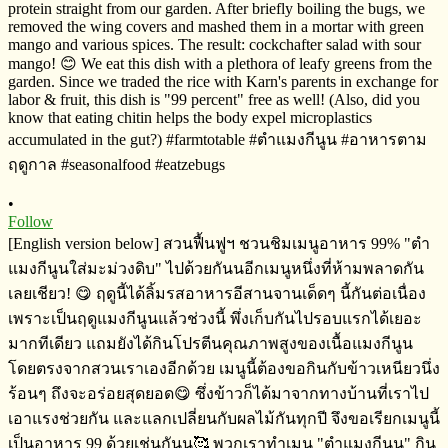
•
Follow
[English version below] สวนฟื้นฟูฯ​ ชวนชิมเมนูอาหาร​ 99%​ "ตำ
แมงกีนูนใส่มะม่วงดิบ" ไปด้วยกันนอีกเมนูหนึ่งที่ห้ามพลาดกัน
เลยเชียว! 😋 ฤดูนี้ได้ลิ้มรสอาหารอีสานจานเด็ดๆ​ นี้กันต่อเนื่อง​
เพราะเป็นฤดูแมงกีนูนแล้วช่วงนี้​ พึ่งเก็บกันไปรอบแรกได้เยอะ
มากทีเดียว​ แถมยังได้กินโปรตีน​คุณภาพสูงของเนื้อแมงกีนูน​
โดยตรงจากสวนเราเองอีกด้วย​ เมนูนี้ต้องขอกินกับข้าวเหนียว​นึ่ง
ร้อนๆ​ ถึงจะอร่อยสุดยอด😋 ซึ่งข้าวก็ได้มาจากทางบ้านที่เราไป
เอาแรงช่วยกัน​ และแลกเปลี่ย​นกับ​ผลไม้กันทุกปี​ จึงขอเรียกเมนูนี้
เป็นอาหาร​ 99 ด้วยเช่นกันน🥰 พวกเราทำเมนู​ "ตำแมงกีนูน" กิน