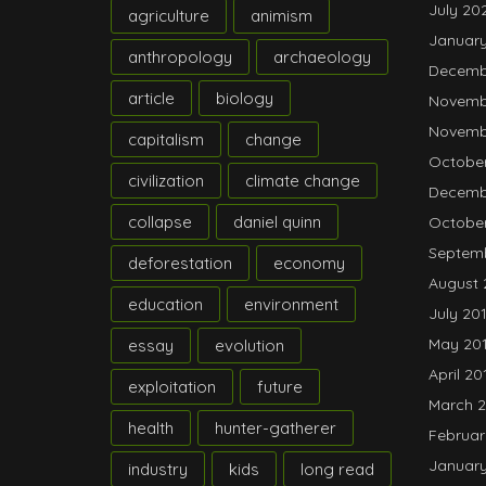
July 20
agriculture
animism
Januar
anthropology
archaeology
Decemb
article
biology
Novemb
Novemb
capitalism
change
October
civilization
climate change
Decemb
collapse
daniel quinn
October
Septemb
deforestation
economy
August 
education
environment
July 20
May 20
essay
evolution
April 20
exploitation
future
March 2
health
hunter-gatherer
Februar
January
industry
kids
long read