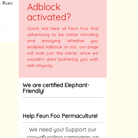
) สีแดง
Adblock
activated?
Good. We here at Feun Foo find
advertising to be rather intruding
and annoying. Whether you
enabled Adblock or not, our page
will look just the same, since we
wouldn't dare bothering you with
ads anyway.
We are certified Elephant-
Friendly!
Help Feun Foo Permaculture!
We need you! Support our
crowdfunding campaign on