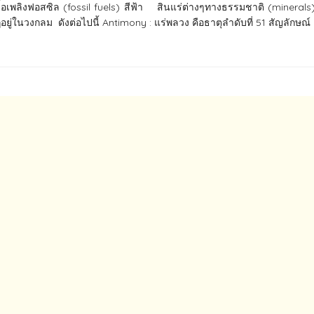
ื้อเพลิงฟอสซิล​ (fossil fuels)​ สีฟ้า​ สินแร่ต่างๆทางธรรมชาติ​ (minerals
ยู่ในวงกลม​ ดังต่อไปนี้ Antimony : แร่พลวง​ คือธาตุลำดับที่ 51 สัญลักษณ์