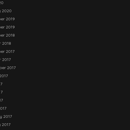
20
y 2020
er 2019
er 2019
er 2018
 2018
er 2017
 2017
er 2017
2017
17
17
17
017
y 2017
 2017