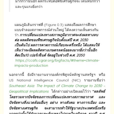
มากกว่านั้นอีก ผลกระทบต่อพืชเศรษฐกิจจะโดนหนักกว่า
และรุนแรงยิ่งกว่า
แผนภูมิเส้นกราฟที่ (Figure 0.3) แสดงถึงผลการศึกษา
แบบจำลองสภาพการณ์ส่วนใหญ่ ได้ลงความเห็นตรงกัน
ว่า
การเปลี่ยนแปลงทางสภาพภูมิอากาศจะส่งผลทางลบ
ต่อ ผลผลิตของพืชเศรษฐกิจนับตั้งแต่ปี ค.ศ. 2030
เป็นต้นไป ผลการคาดการณ์เกือบจะครึ่งหนึ่ง ได้แสดงให้
เห็นว่าจะมีผลผลิตทางเกษตรลดน้อยลงมากยิ่งว่านั้นอีก
คิดเป็น10 เปอร์เซ็นต์ จัดอยู่ในช่วงปี ค.ศ. 2050
https://ccafs.cgiar.org/bigfacts/#theme=climate-
impacts-production
นอกจากนี้ ยังมีรายงานจากองค์กรพิสูจน์หลักฐานสหรัฐฯ หรือ
US National Intelligence Council (NIC) รายงานชื่อว่า
Southeast Asia: The Impact of Climate Change to 2030 –
Geopolitical Implications
ได้กล่าวอย่างเปิดเผยไว้ว่า
“
ผลลัพธ์
โดยรวมจากปัจจัยของการเปลี่ยนแปลงทางสภาพอากาศ และ
ปัจจัยทางสิ่งแวดล้อมอื่นๆ อย่าง ทางสังคม ทางการเมือง และ
ปัจจัยทางเศรษฐกิจ จะสามารถทำให้รัฐบาลประเทศหนึ่งหรือ
มากกว่านั้นไร้อำนาจและล้มเหลวไปภายในภูมิภาค ราวปี
ค.ศ.