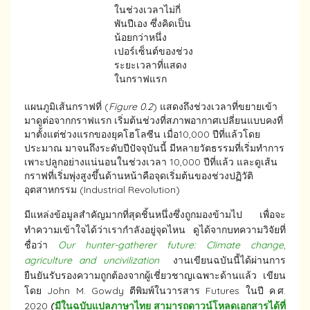
ในช่วงเวลาไม่กี่
พันปีเอง ซึ่งคิดเป็น
น้อยกว่าหนึ่ง
เปอร์เซ็นต์ของช่วง
ระยะเวลาที่แสดง
ในกราฟแรก
แผนภูมิเส้นกราฟที่ (
Figure 0.2
) แสดงถึงช่วงเวลาที่ขยายเข้า
มาดูต่อจากกราฟแรก เริ่มต้นช่วงที่สภาพอากาศเปลี่ยนแบบคงที่
มาตั้งแต่ช่วงแรกของยุคโฮโลซีน เมื่อ10,000 ปีที่แล้วโดย
ประมาณ มาจนถึงระดับปีปัจจุบันนี้ มีหลายวัตธรรมที่เริ่มทำการ
เพาะปลูกอย่างแน่นอนในช่วงเวลา 10,000 ปีที่แล้ว และดูเส้น
กราฟที่เริ่มพุ่งสูงขึ้นด้านหน้าคือจุดเริ่มต้นของช่วงปฏิวัติ
อุตสาหกรรม (Industrial Revolution)
มีแหล่งข้อมูลสำคัญมากที่สุดชิ้นหนึ่งซึ่งถูกมองข้ามไป เพื่อจะ
ทำความเข้าใจได้ว่าเรากำลังอยู่จุดไหน ดูได้จากบทความวิจัยที่
ชื่อว่า
Our hunter-gatherer future: Climate change,
agriculture and uncivilization
งานเขียนฉบันนี้ได้ผ่านการ
ยืนยันรับรองความถูกต้องจากผู้เชี่ยวชาญเฉพาะด้านแล้ว เขียน
โดย John M. Gowdy ตีพิมพ์ในวารสาร Futures ในปี ค.ศ.
2020
(
มีในฉบับแปลภาษาไทย สามารถดาวน์โหลดเอกสารได้ที่