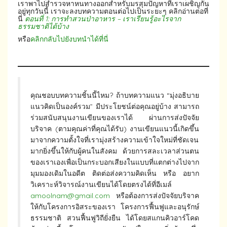
เราพาไปสำรวจหาหนทางออกสำหรับมรสุมปัญหาที่เราเผชิญกัน
อยู่ทุกวันนี้ เราจะลงบทความตอนต่อไปเป็นระยะๆ คลิกอ่านต่อที่
นี่
ตอนที่ 1: การทำสวนป่าอาหาร – เราเรียนรู้อะไรจาก
ธรรมชาติได้บ้าง
หรือ
คลิกกลับไปยังบทนำได้ที่นี่
คุณชอบบทความชิ้นนี้ไหม? ถ้าบทความแนว “มุ่งอธิบาย
แนวคิดเป็นองค์รวม” มีประโยชน์ต่อคุณอยู่บ้าง สามารถ
ร่วมสนับสนุนงานเขียนของเราได้ ผ่านการส่งปัจจัย
บริจาค (ตามคุณค่าที่คุณได้รับ) งานเขียนแนวนี้เกิดขึ้น
มาจากความตั้งใจที่เรามุ่งสร้างความเข้าใจใหม่ที่ชัดเจน
มากยิ่งขึ้นให้กับผู้คนในสังคม ด้วยการสละเวลาส่วนตน
ของเราเองเพื่อเป็นกระบอกเสียงในแบบที่แตกต่างไปจาก
มุมมองเดิมในอดีต ติดต่อส่งความคิดเห็น หรือ อยาก
วิเคราะห์วิจารณ์งานเขียนได้โดยตรงได้ที่อีเมล์
amoolnam@gmail.com
หรือต้องการส่งปัจจัยบริจาค
ให้กับโครงการอิสระของเรา โครงการฟื้นฟูและอนุรักษ์
ธรรมชาติ สวนฟื้นฟูวิถียั่งยืน ได้โดยสแกนคิวอาร์โคด