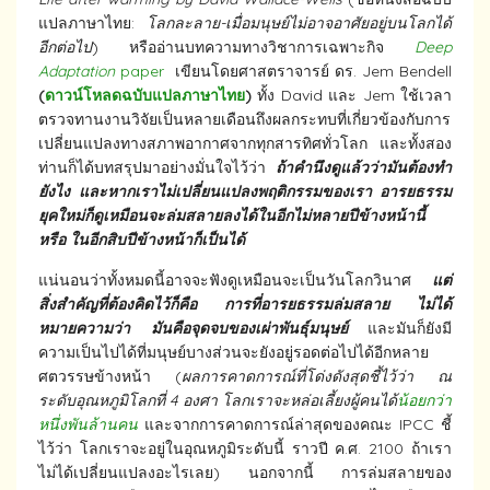
แปลภาษาไทย:
โลกละลาย-เมื่อมนุษย์ไม่อาจอาศัยอยู่บนโลกได้
อีกต่อไป
) หรืออ่านบทความทางวิชาการเฉพาะกิจ
Deep
Adaptation
paper
เขียนโดยศาสตราจารย์ ดร. Jem Bendell
(
ดาวน์โหลดฉบับแปลภาษาไทย
)
ทั้ง David และ Jem ใช้เวลา
ตรวจทานงานวิจัยเป็นหลายเดือนถึงผลกระทบที่เกี่ยวข้องกับการ
เปลี่ยนแปลงทางสภาพอากาศจากทุกสารทิศทั่วโลก และทั้งสอง
ท่านก็ได้บทสรุปมาอย่างมั่นใจไว้ว่า
ถ้าคำนึงดูแล้วว่ามันต้องทำ
ยังไง และหากเราไม่เปลี่ยนแปลงพฤติกรรมของเรา อารยธรรม
ยุคใหม่ก็ดูเหมือนจะล่มสลายลงได้ในอีกไม่หลายปีข้างหน้านี้
หรือ ในอีกสิบปีข้างหน้าก็เป็นได้
แน่นอนว่าทั้งหมดนี้อาจจะฟังดูเหมือนจะเป็นวันโลกวินาศ
แต่
สิ่งสำคัญที่ต้องคิดไว้ก็คือ การที่อารยธรรมล่มสลาย ไม่ได้
หมายความว่า มันคือจุดจบของเผ่าพันธุ์มนุษย์
และมันก็ยังมี
ความเป็นไปได้ที่มนุษย์บางส่วนจะยังอยู่รอดต่อไปได้อีกหลาย
ศตวรรษข้างหน้า (
ผลการคาดการณ์ที่โด่งดังสุดชี้ไว้ว่า ณ
ระดับอุณหภูมิโลกที่ 4 องศา โลกเราจะหล่อเลี้ยงผู้คนได้
น้อยกว่า
หนึ่งพันล้านคน
และจากการคาดการณ์ล่าสุดของคณะ IPCC ชี้
ไว้ว่า โลกเราจะอยู่ในอุณหภูมิระดับนี้ ราวปี ค.ศ. 2100 ถ้าเรา
ไม่ได้เปลี่ยนแปลงอะไรเลย) นอกจากนี้ การล่มสลายของ