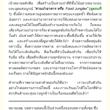
เป้าหมายหลักคือ เพื่อสร้างเป็นสวนป่าที่มีชั้นไม้อย่างหนาแน่น
และอุดมสมบูรณ์
“สวนป่าอาหาร หรือ Food Jungles”
(
ดูตอนที่
1
)
ซึ่งมีความทนทานสูงต่อสภาพอากาศรุนแรงสุดขั้ว พืชล้มตาย
น้อยกว่า และสวนป่าอาหารสามารถให้แหล่งอาหารหลากหลาย
และสมบูรณ์ได้โดยที่ไม่ต้องทำงานหนักมากเกินไป ในขณะ
เดียวกันสวนป่าอาหารก็จะช่วยดดูดซับกักเก็บก๊าซคาร์บอนได้ไป
ในตัว มันช่วยทำให้สภาพอากาศเฉพาะพื้นที่เย็นขึ้น ช่วยให้เกิด
ฝน และสร้างแหล่งที่อยู่อาศัยให้สัตว์ป่า
ด้วยความยืดหยุ่นดัง
กล่าวนั้น ทั้งความหลากหลาย ความมั่งคงและการผลิตอาหาร
กินได้ในระดับท้องถิ่น คือเรื่องที่จำเป็นต้องทำกัน เพื่อปรับใช้
รับมือ หรือ เพื่อหลีกเลี่ยงความทุกข์ทรมาน จากความแปรปรวน
ทางสภาพอากาศในระดับที่คาดไม่ถึงมากก่อน จากการถดถอย
ทางผลผลิตการเกษตร และจากอารยธรรมโลกาภิวัตน์ล่มสลาย
ลงเรื่อยๆ ภายใต้ปัญหาหนักอันอึ้งของมันเอง!
คำถามที่เราพยายามหาคำตอบกันก็คือว่า เราจะปรับตัวกัน
อย่างไรต่อสถานการณ์ใหม่นี้ และเราจะกินอะไรดีในโลกที่ห้าง
สรรสินค้าและทุ่งนาปลูกข้าวเป็นเรื่องของอดีตไปแล้ว?
หมายเหตุ: บทความตอนนี้เป็นส่วนหนึ่งของบทความทั้งชุด ซึ่ง