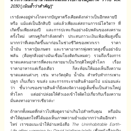
2030
[
เน้นย้ำว่าสำคัญ
]
”
เรายังคงอยู่ห่างไกลจากปัญหาตรึงเคียดดังกล่าวเป็นอีกหลายปี
หรือ แม้แต่เป็นอีกสิบปี แต่แล้วเพียงแค่สถานการณ์โควิด19 ที่
เกิดขึ้นเพียงสองปี และการปะทะกันอย่างฉับพลันของสงคราม
ครั้งใหม่ เศรษฐกิจกำลังตกต่ำ ประสบภาวะเงินเฟ้อเพิ่มสูงขึ้น
มากกว่าที่เคยเกิดขึ้นมาก่อนในช่วงชีวิตของพวกเรา ราคา
น้ำมัน ราคาปุ๋ยเกษตร และราคาอาหารพุ่งพรวดสูงขึ้นอย่าฉับ
พลัน (คือทุกสิ่งอย่างมันเชื่อมโยงติดกันหมด!) รวมถึงเรื่องการ
ขาดแคลนอาหารที่คงจะกลายมาเป็นวิกฤติใหญ่ทั่วโลก เรื่อง
ราคาอาหารแค่เรื่องเดียว ก็สะท้อนให้มองเห็นถึงความ
ขาดแคลนต่างๆ เช่น ทางวัตถุดิบ น้ำมัน สำหรับทำการเพาะ
ปลูก เก็บเกี่ยว ขนส่ง และการกระจายสินค้าออกไป แน่นอนล่ะ
ว่า ชั้นวางของขายสินค้าก็ยังคงจัดวางอยู่เต็มชั้นเป็นส่วนใหญ่
ทั่วโลก แต่อย่าปล่อยให้ตัวเองเข้าใจผิดไปเกี่ยวกับเรื่องความ
มั่นคงทางอาหารเชียวล่ะ!
ถ้าหากทั้งหมดที่กล่าวไปฟังดูดราม่าเกินไปสำหรับคุณ หรือมัน
ทำให้คุณตกใจที่ได้มองเห็นภาพความย่ำแย่มากกว่าเดิมอีกเท่า
ไหร่ เราขอแนะนำให้อ่านหนังสือ
The Uninhabitable Earth-
Life after warming by David Wallace-Wells
(ชื่อหนังสือฉบับ