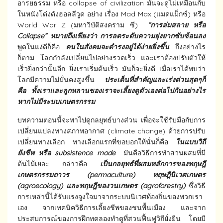
อารยธรรม หรือ collapse of civilization มันจะดูไม่เหมือนกับ
ในหนังโด่งดังฮอลลีวูด อย่าง เรื่อง Mad Max (แมดแม็กซ์) หรือ
World War Z (มหาวิบัติสงคราม ซี)
“การล่มสลาย หรือ
Collapse” หมายถึงเพียงว่า การลดระดับความยุ่งยากซับซ้อนลง
พูดในแง่ดีก็คือ
คนในสังคมจะดำรงอยู่ได้ง่ายยิ่งขึ้น
ถึงอย่างไร
ก็ตาม โลกกำลังเปลี่ยนไปอย่างรวดเร็ว และเราต้องปรับตัวให้
เร็วยิ่งกว่านั้นอีก ยิ่งเราเริ่มต้นเร็ว มันก็จะยิ่งดี เมื่อเราได้พบว่า
โลกมีความไม่มั่นคงสูงขึ้น
ประเด็นที่สำคัญและเร่งด่วนสุดๆก็
คือ ทั้งเราและลูกหลานของเราจะเลี้ยงดูตัวเองต่อไปกันอย่างไร
หากไม่มีระบบเกษตรกรรม
บทความตอนนี้จะพาไปดูกลยุทธ์บางส่วน เพื่อจะใช้รับมือกับการ
เปลี่ยนแปลงทางสภาพอากาศ (climate change) ด้วยการปรับ
เปลี่ยนทางเลือก ทางเลือกแรกที่ขอบอกให้นั่นก็คือ
ในแบบวิถี
ยังชีพ หรือ subsistence mode
มันคือวิธีการทำสวนผสมที่มี
ต้นไม้เยอะ กล่าวคือ
เป็นกลยุทธ์ที่ผสมหลักการของทฤษฎี
เกษตรกรรมถาวร (permaculture) ทฤษฎีนิเวศเกษตร
(agroecology) และทฤษฎีของวนเกษตร (agroforestry)
ซึ่งวิธี
การเหล่านี้ได้รับแรงจูงใจมาจากระบบนิเวศท้องถิ่นของพวกเรา
เอง จากเทคนิควิธีการเลี้ยงชีพของชนพื้นเมือง และจาก
ประสบการณ์ของการฝึกทดลองทำดูที่สวนฟื้นฟูวิถียั่งยืน โดยมี