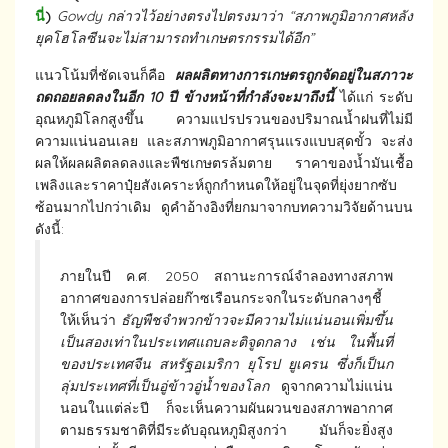
นี่
)
Gowdy กล่าวไว้อย่างตรงไปตรงมาว่า “สภาพภูมิอากาศหลัง
ยุคโฮโลซีนจะไม่สามารถทำเกษตรกรรมได้อีก”
แนวโน้มที่ชัดเจนก็คือ
ผลผลิตทางการเกษตรถูกจัดอยู่ในสภาวะ
ถดถอยลดลงในอีก
10 ปี ข้างหน้าที่กำลังจะมาถึงนี้
ได้แก่ ระดับ
อุณหภูมิโลกสูงขึ้น ความแปรปรวนของปริมาณน้ำฝนที่ไม่มี
ความแน่นอนเลย และสภาพภูมิอากาศรุนแรงแบบสุดขั้ว จะส่ง
ผลให้ผลผลิตลดลงและพืชเกษตรล้มตาย ราคาของน้ำมันเชื้อ
เพลิงและราคาปุ๋ยสังเคราะห์ถูกกำหนดให้อยู่ในจุดที่ยุ่งยากซับ
ซ้อนมากไปกว่าเดิม ดูคำอ้างอิงที่ยกมาจากบทความวิจัยด้านบน
ดังนี้:
ภายในปี ค.ศ. 2050 สถานะการณ์จำลองทางสภาพ
อากาศของการปล่อยก๊าซเรือนกระจกในระดับกลางๆชี้
ให้เห็นว่า
ธัญพืชจำพวกข้าวจะมีความไม่แน่นอนเพิ่มขึ้น
เป็นสองเท่าในประเทศแถบละติจูดกลาง เช่น ในพื้นที่
ของประเทศจีน สหรัฐอเมริกา ยุโรป ยูเครน ซึ่งก็เป็นก
ลุ่มประเทศที่เป็นอู่ข้าวอู่น้ำของโลก
ดูจากความไม่แน่น
นอนในแต่ล่ะปี ก็จะเห็นความผันผวนของสภาพอากาศ
ตามธรรมชาติที่มีระดับอุณหภูมิสูงกว่า มันก็จะยิ่งสูง