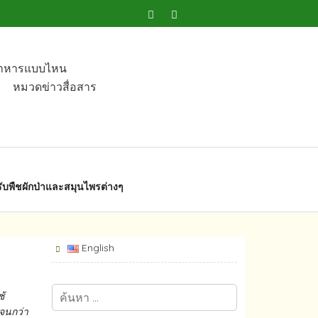
อาหารแบบไหน​
หมวดข่าวสื่อสาร
บพืชผักป่าและสมุนไพรต่างๆ​
English
ช้
ๆจนกว่า