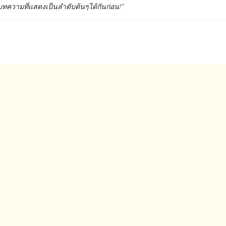
บทความที่แสดงเป็นลำดับต้นๆได้กันก่อน!”