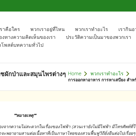
ราคือใคร
พวกเราอยู่ที่ไหน
พวกเราทำอะไร
เรากิน
องทางความคิดเห็น​ของเรา
ประวัติความเป็นมาของพวกเรา
​โพสต์​บทความทั่วไป​
ชผักป่าและสมุนไพรต่างๆ​
Home
พวกเราทำอะไร
การออกหาอาหาร​ การหาเสบียง​ สำหรั
**หมายเหตุ**
ื่องจากความไม่สะดวก​ในเรื่องของไฟฟ้า​ (สวนเรายังไม่มีไฟฟ้า​ มีโทรศัพท์​ที่ใ
จะพยายาม​สานต่อเนื้อหาที่เป็นภาษาไทยของสวนฟื้นฟู​วิถี​ยั่งยืนต่อ​ไปเรื่อย