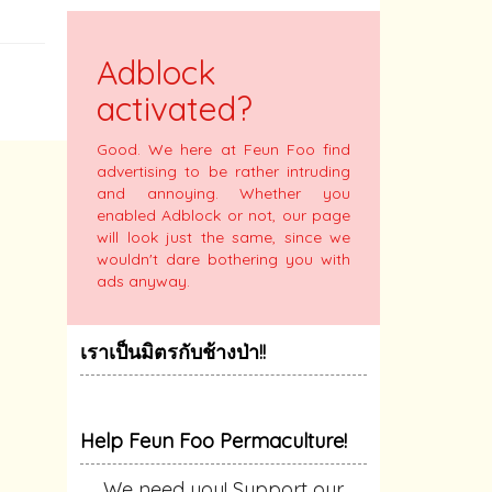
Adblock
activated?
Good. We here at Feun Foo find
advertising to be rather intruding
and annoying. Whether you
enabled Adblock or not, our page
will look just the same, since we
wouldn't dare bothering you with
ads anyway.
เราเป็นมิตรกับช้างป่า!!
Help Feun Foo Permaculture!
We need you! Support our