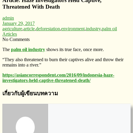
Article: Haze Investigators Held Captive,
Threatened With Death
admin
January 29, 2017
agriculture
,
article
,
deforestation
,
environment
,
industry
,
palm oil
Articles
No Comments
The
palm oil industry
shows its true face, once more.
“They also threatened to burn their captives alive and throw their
remains into a river.”
https://asiancorrespondent.com/2016/09/indonesia-haze-
investigators-held-captive-threatened-death/
เกี่ยวกับผู้เขียนบทความ