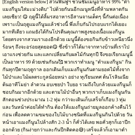
[English version below] สวนฟื้นฟูฯ​ ชวนชิมเมนูอาหาร​ 99%​ "ตำ
แมงกีนูนใส่มะม่วงดิบ" ไปด้วยกันนอีกเมนูหนึ่งที่ห้ามพลาดกัน
เลยเชียว! 😋 ฤดูนี้ได้ลิ้มรสอาหารอีสานจานเด็ดๆ​ นี้กันต่อเนื่อง​
เพราะเป็นฤดูแมงกีนูนแล้วช่วงนี้​ พึ่งเก็บกันไปรอบแรกได้เยอะ
มากทีเดียว​ แถมยังได้กินโปรตีน​คุณภาพสูงของเนื้อแมงกีนูน​
โดยตรงจากสวนเราเองอีกด้วย​ เมนูนี้ต้องขอกินกับข้าวเหนียว​นึ่ง
ร้อนๆ​ ถึงจะอร่อยสุดยอด😋 ซึ่งข้าวก็ได้มาจากทางบ้านที่เราไป
เอาแรงช่วยกัน​ และแลกเปลี่ย​นกับ​ผลไม้กันทุกปี​ จึงขอเรียกเมนูนี้
เป็นอาหาร​ 99 ด้วยเช่นกันน🥰 พวกเราทำเมนู​ "ตำแมงกีนูน" กิน
กันทุกปีตามฤดูกาล​ ออกเดินเก็บแมงกีนูนกันตามยอดไม้ทั้งจาก
ไม้ป่า​และไม้ผลตระกูลน้อยหน่า​ อย่าง​ ทุเรียนเทศ​ ต้นโรลิ​นเนีย​
ต้นอาทีโมย่า​ ลำดวน​ อบเชยป่า ใบยอ​ รวมถึงใบกล้วย​แมงกีนูนก็
ชอบกินมากอีกด้วย​ และตามไม้ป่าอื่นๆ​ พวกเราเก็บแมงกีนูนกัน
สักตอนช่วงประมาณ​ 1-2 ทุ่ม​ กว่าจะเดินเก็บเสร็จ​ก็เกือบ​ 3 ทุ่ม​
และวันหน้าค่อยได้ทำกิน​ ต้องให้แมงกีนูนถ่ายมูลออกค้างคืนไว้
ก่อน​ เพื่อลดความขมของใบไม้บางชนิดที่แมงกีนูนกินไปด้วย วัน
หน้าเอาแมงกีนูนไปล้างสัก​ 2-3 น้ำ​ ก็คั่วได้เลย​ พอคั่วสุกก็เอาปีก
ออก​ด้วย​ (กินง่ายกว่าและกันปีกติดคอ😅) เสร็จ​แล้วก็เอามาตำ