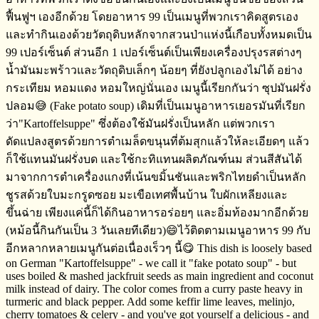
ฟื้นฟูฯ​ เองอีกด้วย​ โดยอาหาร​ 99​ เป็นเมนูที่พวกเราคิดสูตร​เอง
และทำกินเองด้วยวัตถุดิบหลักจากสวนป่าแห่งนี้เกือบทั้งหมดเป็น​
99​ เปอร์เซ็นต์​ ส่วนอีก​ 1 เปอร์เซ็นต์​เป็นเพียงเครื่องปรุงรสต่างๆ​
น้ำมันมะพร้าว​และวัตถุดิบเล็กๆ​ น้อยๆ​ ที่ยังปลูกเองไม่ได้​ อย่าง​
กระเทียม​ หอมแดง​ หอมใหญ่นั่นเอง เมนูนี้เรียกกันว่า​ ซุปมันฝรั่ง
ปลอม😅​ (Fake potato soup) เดิมที่เป็นเมนูอาหารเยอรมัน​ที่เรียก
ว่า​"Kartoffelsuppe" ซึ่งต้องใช้มันฝรั่งเป็นหลัก​ แต่พวกเรา
ดัดแปลงสูตรด้วยการตำเมล็ดขนุนที่ต้มสุกแล้วให้ละเอียดๆ​ แล้ว
ก็ใช้แทนมันฝรั่ง​บด และใช้กะทิแทนผลิตภัณฑ์​นม​ ส่วนสีสันได้
มาจากการตำเครื่องแกงที่เน้นขมิ้นชันและพริกไทยดำ​เป็นหลัก
ชูรสด้วยใบมะกรูดซอย​ มะเขือเทศพื้นบ้าน​ ใบผักเหลียงและ
ขึ้นฉ่าย​ เพียงแค่นี้ก็ได้กินอาหารอร่อยๆ​ และอิ่มท้องมากอีกด้วย
(หม้อนี้กินกันเป็น​ 3 วันเลยทีเดียว)😄ไว้ติดตามเมนูอาหาร​ 99 กับ
อีกหลากหลายเมนูกันต่อเนื่องเร็วๆ​ นี้😋 This dish is loosely based
on German "Kartoffelsuppe" - we call it "fake potato soup" - but
uses boiled & mashed jackfruit seeds as main ingredient and coconut
milk instead of dairy. The color comes from a curry paste heavy in
turmeric and black pepper. Add some keffir lime leaves, melinjo,
cherry tomatoes & celery - and you've got yourself a delicious - and