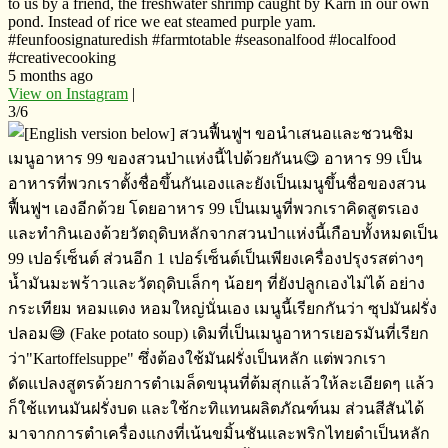
to us by a friend, the freshwater shrimp caught by Karn in our own
pond. Instead of rice we eat steamed purple yam.
#feunfoosignaturedish #farmtotable #seasonalfood #localfood
#creativecooking
5 months ago
View on Instagram
|
3/6