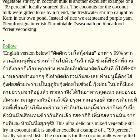
•
Follow
[English version below] "ผัดผักรวมใส่กุ้งฝอย" อาหาร​ 99% จาก
สวนอีกเมนู​ที่ขอชวนทำกินไปด้วยกันน๊าา😋 ช่วงนี้พืชผักที่สวน
กำลังออกดีเกือบทุกอย่าง​ พอเดินเก็บผักมาผัดกิน​กันที ก็ได้พืชผัก
มาหลายอย่างมากๆ​ จึงทำผัดผักรวมกินซะเลย ทำเมนูนี้ต้องใส่
กุ้งฝอยด้วยเพราะเป็นฤดูจับกุ้งฝอยในช่วงนี้​ กุ้งฝอยในบ่อก็มีเอง
ตาม​ธรรมชาติ​อยู่แล้ว​ พวกเราจึงได้กินอาหารสุดแนว​ และอร่อย
เลิศรสตามฤดูกาลกันอีกแล้ว😋 ปรุงความอร่อยด้วยการเติมกะทิ​
สดที่เพื่อนบ้านให้มะพร้าวมาทำกินกัน​ เมนูนี้พวกเรากินคู่กับนึ่ง
หัวมันมือเสือแทนข้าวกันอีกแล้ว​ รสชาติ​ดี​ เพิ่มรสหวานมัน​ จาก
กะทิและหัวมันนึ่งสุกๆ😋 This ultra-delicious mixed vegetable stir-
fry in coconut milk is another excellent example of a "99 percent"
locally sourced dish. The coconuts for the coconut milk were gifted