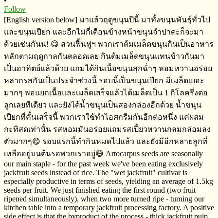
•
Follow
[English version below] มาแล้วฤดูขนุนปีนี้​ มาทั้งขนุนพันธุ์​ทั่วไป
และขนุนเปียก​ และอีกไม่กี่เดือนข้างหน้าขนุนจำปาดะก็จะมา
ด้วยเช่นกันน! 😋 สวนฟื้นฟูฯ​ พวกเราต้มเมล็ดขนุนกินเป็นอาหาร
หลักตามฤดูกาล​​กันตลอดเลย​ กินต้มเมล็ดขนุนแทนข้าวกันมา
เป็นอาทิตย์​แล้วด้วย แถมได้กินเนื้อขนุนสุกฉ่ำๆ​ หอมหวาน​อร่อย
หลากรสกันเป็นประจำ​ช่วงนี้​ รอบนี้เป็นขนุนเปียก​ มีเมล็ดเยอะ
มากๆ​ พอแยกเนื้อและเมล็ดเสร็จ​แล้ว​ได้เมล็ดเป็น​ 1 กิโลครึ่งต่อ
ลูก​เลยทีเดียว​ และยังได้น้ำขนุนเป็นสองกล่องอีกด้วย​ น้ำขนุน
เปียกที่คั้นเสร็จ​นี้​ พวกเราใช้ทำไอศกรีม​กันอีกต่อหนึ่ง​ แค่ผสม
กะทิสด​เท่านั้น​ รสหอมมันอร่อยแถมรสเปี้ยวหวานกลมกล่อม​ลง
ตัวมากๆ​😋 รอบแรกนี้ทำกินหมดไปแล้ว และยังมีอีกหลายลูกที่
เหลืออยู่บนต้นรอพวกเราอยู่​😅 Artocarpus seeds are seasonally
our main staple - for the past week we've been eating exclusively
jackfruit seeds instead of rice. The "wet jackfruit" cultivar is
especially productive in terms of seeds, yielding an average of 1.5kg
seeds per fruit. We just finished eating the first round (two fruit
ripened simultaneously), when two more turned ripe - turning our
kitchen table into a temporary jackfruit processing factory. A positive
side effect is that the byproduct of the process - thick jackfruit pulp