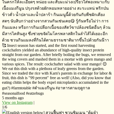
ในครกให้ละเอียดๆ​ หน่อย​ และสับมะม่วงเปรี้ยวใส่พอเหมาะกับ
เนื้อแมงกีนูน​ ปรุงรสด้วยผักหอมหลายอย่าง​ ​สะระแหน่ พริกป่น​
ข้าวคั่ว​ น้ำปลาและน้ำปลาร้า​ กินเมนูนี้ด้วยกันกับพืชผักเคียง
สดๆ​ นับสิบกว่าอย่างจากสวนกันเช่นเคย😋 รู้กันหรือไม่​ว่า​ การ
กินแมลง​ หรือการกินเปลือกเนื้อของสัตว์ขาปล้องชนิดอื่นๆ​ ล้วน
มีสารไคทินสูง​ ซึ่งช่วยขจัดไมโครพลาสติก​ในลำไส้ได้เยอะอีก
ด้วย​ ชวนกินแมลงที่กินได้ตามธรรมชาติมากขึ้นไปด้วยกันน๊าา
🥰 Insect season has started, and the first round harvesting
cockchafers yielded an abundance of high-quality insect protein
straight from our garden. After briefly boiling the bugs, we removed
the wing covers and mashed them in a mortar with green mango and
various spices. The result: cockchafter salad with sour mango! 😊
We eat this dish with a plethora of leafy greens from the garden.
Since we traded the rice with Karn's parents in exchange for labor &
fruit, this dish is "99 percent" free as well! (Also, did you know that
eating chitin helps the body expel microplastics accumulated in the
gut?) #farmtotable #ตำแมงกีนูน​ ​#อาหารตามฤดูกาล
#seasonalfood #eatzebugs
5 months ago
View on Instagram
|
1/6