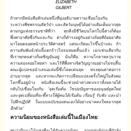
ELIZABETH
GILBERT
ถ้าหากมีหนังสือสักเล่มหนึ่งที่มุ่งอธิบายความเชื่อมโยงกัน
ระหว่างพืชพรรณสัตว์ป่า และสัตว์มนุษย์ได้อย่างเติมเต็มมากสุด
ตามกฎแห่งธรรมชาติที่ว่า ทุกสิ่งมีชีวิตบนโลกใบนี้ต่างก็ต้อง
พึ่งพาอาศัยซึ่งกันและกัน ต่างก็ดำรงอยู่กันอย่างถ้อยทีถ้อยอาศัย
มาโดยตลอดหน้าประวัติศาสตร์ แต่จะเกิดอะไรขึ้นบ้างล่ะ ถ้า
ความสัมพันธ์เช่นนี้แตกร้าวไปจนหมดสิ้นแล้ว เฉกเช่นเดียวกับ
ที่เราทุกคนต่างก็เผชิญมันอยู่ นั่นก็คือ ความโกลาหลวุ่นวาย
ความล่องลอยโหยหา และไร้ที่พึ่งทางจิตวิญญาณอย่างไม่จบสิ้น
คณะผู้แปลขอนำเสนอเล่มนี้ซึ่งโดดเด่นสุด ทรงคุณค่าต่อการ
อ่านมากสุด และหากจะเกิดการเปลี่ยนแปลงครั้งใหญ่ในสังคม
โลกขึ้นอยู่บ้าง หนังสือเล่มนี้จะช่วยนำทางพวกเราทั้งหลายได้
กลับไปเชื่อมโยงกับ
“จุดเริ่มต้น ไขปมปัญหาของมนุษย์ยุคใหม่
และจุดเปลี่ยนที่จะชี้ทางให้ผู้คนได้เริ่มต้น เรียนรู้ รับฟัง และนำ
ไปฝึกปฏิบัติ ในแบบฉบับของตนเองได้อย่างน่าหลงใหลมากสุด
อีกด้วย”
ความนิยมของหนังสือเล่มนี้ในเมืองไทย:
พบว่ามีแนวโน้มสูงที่จะได้รับความนิยม จากกลุ่มผู้อ่านที่กำลัง