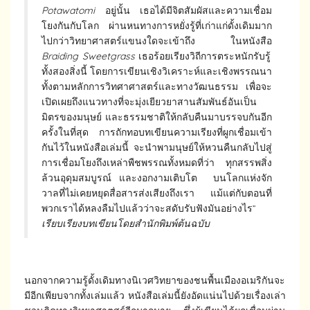
Potawatomi
อยู่นั้น เธอได้มีจิตสัมผัสและความเชื่อม
โยงกันกับโลก ผ่านหนทางการหยั่งรู้ที่เก่าแก่ดั้งเดิมมาก
ไปกว่าวิทยาศาสตร์แขนงใดจะเข้าถึง ในหนังสือ
Braiding Sweetgrass
เธอร้อยเรียงวิถีการตระหนักรับรู้
ทั้งสองสิ่งนี้ โดยการเขียนเชิงวิเคราะห์และเชิงพรรณนา
ทั้งตามหลักการวิทศาศาสตร์และทางวัฒนธรรม เพื่อจะ
เปิดเผยถึงแนวทางที่จะมุ่งเยียวยาสานสัมพันธ์อันเป็น
มิตรของมนุษย์ และธรรมชาติให้กลับคืนมาบรรจบกันอีก
ครั้งในที่สุด การถักทอบทเขียนความเรียงที่ผูกเชื่อมเข้า
กันไว้ในหนังสือเล่มนี้ จะนำพามนุษย์ให้หวนคืนกลับไปสู่
การเชื่อมโยงถึงเหล่าพืชพรรณทั้งหมดที่ว่า ทุกสรรพสิ่ง
ล้วนอุดุมสมบูรณ์ และงอกงามเติบโต บนโลกแห่งจัก
วาลที่ไม่เคยหยุดสื่อสารส่งเสียงถึงเรา แม้แต่กับตอนที่
พวกเราได้หลงลืมไปแล้วว่าจะสดับรับฟังมันอย่างไร”
เรียบเรียงบทเขียนโดยสำนักพิมพ์ต้นฉบับ
นอกจากความรู้ดั้งเดิมทางนิเวศวิทยาของชนพื้นเมืองอเมริกันจะ
มีอีกเพียบจากทั้งเล่มแล้ว หนังสือเล่มนี้ยังอัดแน่นไปด้วยเรื่องเล่า