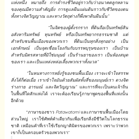
แห่งหนึ่ง​ หมายถึง ​การดำรงชีวิตอยู่ราวกับว่าอนาคตลูกหลาน
ของคุณมีความสำคัญยิ่ง การดูแลผืนแผ่นดินราวกับชีวิตของตน​
ทั้งทางจิตวิญญาณ และทางวัตถุ​ต่างก็พึ่งพาดินผืนนั้น
”
“ในจิตของผู้ตั้งรกราก​ ที่ดินถือเป็นทรัพย์สิน​
อสังหาริมทรัพย์​ ทุนทรัพย์ หรือ​เป็นทรัพยากรธรรมชาติ​ แต่
สำหรับชน​พื้นเมือง​ของพวกเรา​ ที่ดินเป็นทุกสิ่งทุกอย่าง​ เป็น
เอกลักษณ์​ เป็นจุดเชื่อมโยงกันกับบรรพบุรุษ​ของเรา​ เป็นบ้าน
สำหรับมิตรสหาย​ที่มิใช่มนุษย์ เป็นร้านยาของเรา​ เป็นห้องสมุด
ของเรา​ และเป็นแหล่งหล่อเลี้ยงพวกเราทั้งมวล”
“ในหนทางการหยั่งรู้ของชนพื้นเมือง เราจะเข้าใจสรรพ
สิ่งได้ก็ต่อเมื่อ เราเข้าใจมันด้วยสัมผัสทั้งสี่ของมนุษย์เรา ดวงจิต
ร่างกาย อารมณ์ และจิตวิญญาณ”
และการที่จะเป็นคนเจ้าถิ่น
ในพื้นที่ใดสักแห่งได้ เราจะต้องเรียนรู้ภาษาพูดของพื้นที่แห่งนั้น
อีกด้วย
“ภาษาของชาว
Patawatomi
และภาษาชนพื้นเมืองโดย
ส่วนใหญ่ เราใช้ศัพท์คำเดียวกันเพื่อเรียกสิ่งมีชีวิตในโลกธรรม
ชาติ เหมือนคำที่เราใช้เรียกญาติมิตรของพวกเรา เพราะว่าพวก
เขาก็เป็นครอบครัวของพวกเรา”