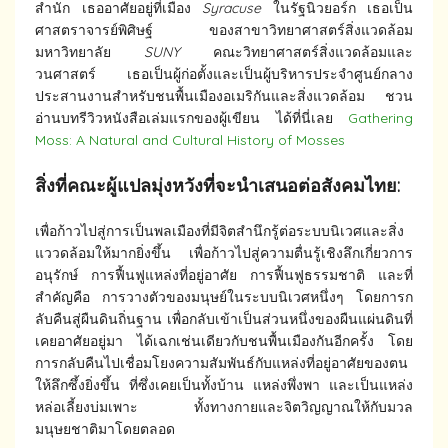
สำนัก เธออาศัยอยู่ที่เมือง
Syracuse
ในรัฐนิวยอร์ก เธอเป็น
ศาสตราจารย์พิศิษฐ์ ของสาขาวิทยาศาสตร์สิ่งแวดล้อม
มหาวิทยาลัย
SUNY
คณะวิทยาศาสตร์สิ่งแวดล้อมและ
วนศาสตร์ เธอเป็นผู้ก่อตั้งและเป็นผู้บริหารประจำศูนย์กลาง
ประสานงานสำหรับชนพื้นเมืองอเมริกันและสิ่งแวดล้อม ชวน
อ่านบทรีวิวหนังสือเล่มแรกของผู้เขียน ได้ที่นี่เลย
Gathering
Moss: A Natural and Cultural History of Mosses
สิ่งที่คณะผู้แปลมุ่งหวังที่จะนำเสนอต่อสังคมไทย:
เพื่อก้าวไปสู่การเป็นพลเมืองที่มีจิตสำนึกรู้ต่อระบบนิเวศและสิ่ง
แววดล้อมให้มากยิ่งขึ้น เพื่อก้าวไปสู่ความตื่นรู้เชิงลึกเกี่ยวการ
อนุรักษ์ การฟื้นฟูแหล่งที่อยู่อาศัย การฟื้นฟูธรรมชาติ และที่
สำคัญคือ การวางตัวของมนุษย์ในระบบนิเวศหนึ่งๆ โดยการก
ลับคืนสู่ผืนดินถิ่นฐาน เพื่อกลับเข้าเป็นส่วนหนึ่งของผืนแผ่นดินที่
เคยอาศัยอยู่มา ได้เฉกเช่นเดียวกับชนพื้นเมืองกันอีกครั้ง โดย
การกลับคืนไปเชื่อมโยงความสัมพันธ์กับแหล่งที่อยู่อาศัยของตน
ให้ลึกซึ้งยิ่งขึ้น ที่ซึ่งเคยเป็นทั้งบ้าน แหล่งพึ่งพา และเป็นแหล่ง
หล่อเลี้ยงบ่มเพาะ ทั้งทางกายและจิตวิญญาณให้กับมวล
มนุษยชาติมาโดยตลอด