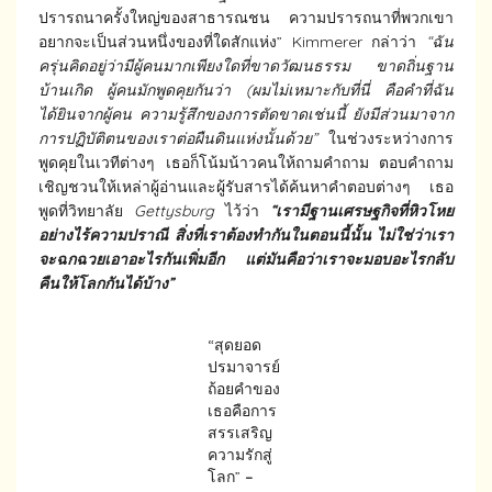
ปรารถนาครั้งใหญ่ของสาธารณชน ความปรารถนาที่พวกเขา
อยากจะเป็นส่วนหนึ่งของที่ใดสักแห่ง” Kimmerer กล่าว่า
“ฉัน
ครุ่นคิดอยู่ว่ามีผู้คนมากเพียงใดที่ขาดวัฒนธรรม ขาดถิ่นฐาน
บ้านเกิด ผู้คนมักพูดคุยกันว่า (ผมไม่เหมาะกับที่นี่ คือคำที่ฉัน
ได้ยินจากผู้คน ความรู้สึกของการตัดขาดเช่นนี้ ยังมีส่วนมาจาก
การปฏิบัติตนของเราต่อผืนดินแห่งนั้นด้วย”
ในช่วงระหว่างการ
พูดคุยในเวทีต่างๆ เธอก็โน้มน้าวคนให้ถามคำถาม ตอบคำถาม
เชิญชวนให้เหล่าผู้อ่านและผู้รับสารได้ค้นหาคำตอบต่างๆ เธอ
พูดที่วิทยาลัย
Gettysburg
ไว้ว่า
“เรามีฐานเศรษฐกิจที่หิวโหย
อย่างไร้ความปราณี สิ่งที่เราต้องทำกันในตอนนี้นั้น ไม่ใช่ว่าเรา
จะฉกฉวยเอาอะไรกันเพิ่มอีก แต่มันคือว่าเราจะมอบอะไรกลับ
คืนให้โลกกันได้บ้าง”
“สุดยอด
ปรมาจารย์
ถ้อยคำของ
เธอคือการ
สรรเสริญ
ความรักสู่
โลก”
–