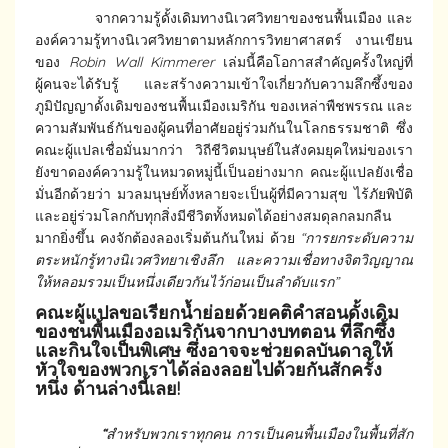
จากความรู้ดั้งเดิมทางนิเวศวิทยาของชนพื้นเมือง และ
องค์ความรู้ทางนิเวศวิทยาตามหลักการวิทยาศาสตร์ งานเขียน
ของ
Robin Wall Kimmerer
เล่มนี้คือโอกาสสำคัญครั้งใหญ่ที่
ผู้คนจะได้รับรู้ และสร้างความเข้าใจเกี่ยวกับความลึกซึ้งของ
ภูมิปัญญาดั้งเดิมของชนพื้นเมืองเมริกัน ของเหล่าพืชพรรณ และ
ความสัมพันธ์กันของผู้คนที่อาศัยอยู่ร่วมกันในโลกธรรมชาติ ซึ่ง
คณะผู้แปลเชื่อมั่นมากว่า วิถีชีวิตมนุษย์ในสังคมยุคใหม่ของเรา
ยังขาดองค์ความรู้ในหมวดหมู่นี้เป็นอย่างมาก คณะผู้แปลยังเชื่อ
มั่นอีกด้วยว่า มวลมนุษย์ทั้งหลายจะเป็นผู้ที่มีความสุข ไร้ภัยพิบัติ
และอยู่ร่วมโลกกับทุกสิ่งมีชีวิตทั้งหมดได้อย่างสมดุลกลมกลืน
มากยิ่งขึ้น คงจักต้องลองเริ่มต้นกันใหม่ ด้วย
“การยกระดับความ
ตระหนักรู้ทางนิเวศวิทยาเชิงลึก และความเชื่อทางจิตวิญญาณ
ให้หลอมรวมเป็นหนึ่งเดียวกันไว้ก่อนเป็นลำดับแรก”
คณะผู้แปลขอเรียกน้ำย่อยด้วยคติคำสอนดั้งเดิม
ของชนพื้นเมืองอเมริกันจากบางบทตอน ที่ลึกซึ้ง
และกินใจเป็นพิเศษ ซึ่งอาจจะช่วยดลบันดาลให้
หัวใจของพวกเราได้ล่องลอยไปด้วยกันสักครั้ง
หนึ่ง ด้านล่างนี้เลย
!
“
สำหรับพวกเราทุกคน​ การเป็นคนพื้นเมืองในพื้นที่สัก