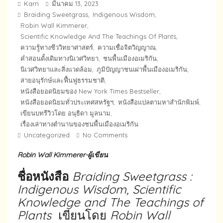
Karn
มีนาคม 13, 2023
Braiding Sweetgrass
Indigenous Wisdom
,
,
Robin Wall Kimmerer
,
Scientific Knowledge And The Teachings Of Plants
,
ความรู้ทางชีววิทยาศาสตร์
ความเชื่อจิตวิญญาณ
,
,
คำสอนดั้งเดิมทางนิเวศวิทยา
ชนพื้นเมืองอเมริกัน
,
,
นิเวศวิทยาและสิ่งแวดล้อม
ภูมิปัญญาชนเผ่าพื้นเมืองอเมริกัน
,
,
สายอนุรักษ์และฟื้นฟูธรรมชาติ
,
หนังสือยอดนิยมของ New York Times Bestseller
,
หนังสือยอดนิยมทั่วประเทศสหรัฐฯ
หนังสือแปลตามหาสำนักพิมพ์
,
,
เขียนบทรีวิวโดย​ อนุธิดา​ มูลนาม​
,
เรื่องเล่าทางตำนานของชนพื้นเมืองอเมริกัน
Uncategorized
No Comments
Robin Wall Kimmerer-ผู้เขียน
ชื่อหนังสือ
Braiding Sweetgrass :
Indigenous Wisdom, Scientific
Knowledge and The Teachings of
Plants
เขียนโดย
Robin Wall