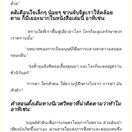
ด้วย
”
คติเตือนใจเล็กๆ น้อยๆ ชวนจับจิตเราให้คล้อย
ตาม ก็มีเยอะมากในหนังสือเล่มนี้ อาทิเช่น:
“
ตราบใดที่เราฟื้นฟูเยียวยาโลก​ โลกก็จะดูแลรักษาพวก
เราตราบนั้น”
“
บทบาทของการเป็นมนุษย์ก็คือการแสวงหาความสมดุล
กลมกลืน
”
“
จงค้ำจุนสิ่งที่หล่อเลี้ยงคุณมา และโลกก็จะคงอยู่ตราบ
ชั่วนิรันดร์
”
“
การฆ่า ใครสักคน ให้ความรู้สึกต่างไปจาก การฆ่า มัน
สักตัว
”
!
คำสอนดั้งเดิมทางนิเวศวิทยาที่น่าติดตามว่าทำไม
อาทิเช่น
:
“
มนุษย์ทำดินเพื่อการเกษตรโดยการไถพรวน ส่วนดินป่า
เพียงบังเกิดขึ้นมาเอง ผ่านสายใยแห่งการพึ่งพาและตอบแทนซึ่ง