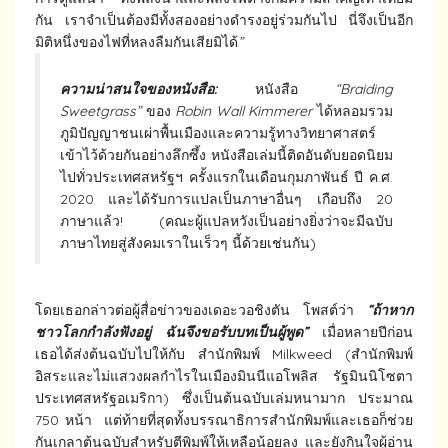
กัน เราจำเป็นต้องมีทั้งสองอย่างดำรงอยู่ร่วมกันไป นี่จึงเป็นอีก
มิติหนึ่งของไฟที่หลงลืมกันเสียมิได้
”
ความน่าสนใจของหนังสือ:
หนังสือ
“Braiding
Sweetgrass”
ของ
Robin Wall Kimmerer
ได้หลอมรวม
ภูมิปัญญาชนเผ่าพื้นเมืองและความรู้ทางวิทยาศาสตร์
เข้าไว้ด้วยกันอย่างลึกซึ้ง หนังสือเล่มนี้ติดอันดับยอดนิยม
ไปทั่วประเทศสหรัฐฯ ครั้งแรกในเดือนกุมภาพันธ์ ปี ค.ศ.
2020 และได้รับการแปลเป็นภาษาอื่นๆ เกือบถึง 20
ภาษาแล้ว! (คณะผู้แปลหวังเป็นอย่างยิ่งว่าจะมีฉบับ
ภาษาไทยสู่สังคมเราในเร็วๆ นี้ด้วยเช่นกัน)
โดยเธอกล่าวต่อผู้สื่อข่าวของเดอะวอชิงตัน โพสต์ว่า
“ถ้าหาก
ชาวโลกกำลังฟังอยู่ ฉันจึงขอรับบทเป็นผู้พูด”
เมื่อหลายปีก่อน
เธอได้ส่งต้นฉบับไปให้กับ สำนักพิมพ์ Milkweed (สำนักพิมพ์
อิสระและไม่แสวงผลกำไรในเมืองมินนีแอโพลิส รัฐมินนิโซตา
ประเทศสหรัฐอเมริกา) ซึ่งเป็นต้นฉบับเล่มหนามาก ประมาณ
750 หน้า แต่ท้ายที่สุดทั้งบรรณาธิการสำนักพิมพ์และเธอก็ช่วย
กันเกลาต้นฉบับสำหรับตีพิมพ์ให้เหลือน้อยลง และยังกินใจผู้อ่าน