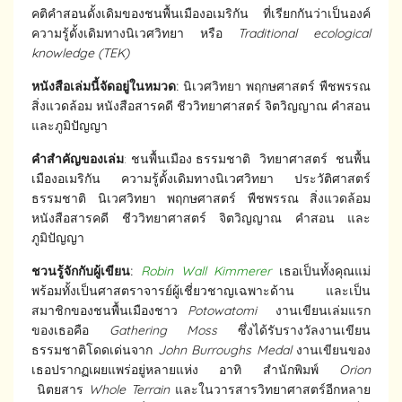
คติคำสอนดั้งเดิมของชนพื้นเมืองอเมริกัน ที่เรียกกันว่าเป็นองค์
ความรู้ดั้งเดิมทางนิเวศวิทยา หรือ
Traditional ecological
knowledge (TEK)
หนังสือเล่มนี้จัดอยู่ในหมวด
:
นิเวศวิทยา พฤกษศาสตร์ พืชพรรณ
สิ่งแวดล้อม หนังสือสารคดี ชีววิทยาศาสตร์ จิตวิญญาณ คำสอน
และภูมิปัญญา
คำสำคัญของเล่ม
: ชนพื้นเมือง ธรรมชาติ วิทยาศาสตร์ ชนพื้น
เมืองอเมริกัน ความรู้ดั้งเดิมทางนิเวศวิทยา ประวัติศาสตร์
ธรรมชาติ นิเวศวิทยา พฤกษศาสตร์ พืชพรรณ สิ่งแวดล้อม
หนังสือสารคดี ชีววิทยาศาสตร์ จิตวิญญาณ คำสอน และ
ภูมิปัญญา
ชวนรู้จักกับผู้เขียน:
Robin Wall Kimmerer
เธอเป็นทั้งคุณแม่
พร้อมทั้งเป็นศาสตราจารย์ผู้เชี่ยวชาญเฉพาะด้าน และเป็น
สมาชิกของชนพื้นเมืองชาว
Potowatomi
งานเขียนเล่มแรก
ของเธอคือ
Gathering Moss
ซึ่งได้รับรางวัลงานเขียน
ธรรมชาติโดดเด่นจาก
John Burroughs Medal
งานเขียนของ
เธอปรากฏเผยแพร่อยู่หลายแห่ง อาทิ สำนักพิมพ์
Orion
นิตยสาร
Whole Terrain
และในวารสารวิทยาศาสตร์อีกหลาย