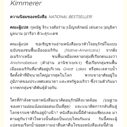
Kimmerer
ความนิยมของหนังสือ:
NATIONAL BESTSELLER!
คณะผู้แปล:
กุลณัฐ จิระวงศ์อร่าม |เบ็ญจลักษณ์ เด่นดวง |อนุธิดา
มูลนาม |อารียา ติวะสุระเดช
คณะผู้แปล ขอเชิญชวนอ่านหนังสือแนวหัวใจอนุรักษ์ในแบบ
ฉบับของชนพื้นเมืองอเมริกัน​
(Native-Americans)​
จากฝั่ง
อเมริกาเหนือ​ ชนพื้นเหมืองหลายกลุ่มที่เรียกตนเองว่า​
Anishinabekwe
(คำอ่าน อานิชาเบกเว) ชื่อเรียกกลุ่มชนพื้น
เมืองอเมริกันที่อาศัยอยู่บริเวณ
Great Lakes
หรือทะเลสาบน้ำ
จืดทั้งห้าที่มีขนาดใหญ่มากสุดในโลก พวกเขาอาศัยอยู่ใน
ภูมิภาคของประเทศแคนาดา และสหรัฐอเมริกา ซึ่งรวมตัวกันมา
จากหกกลุ่มชาติพันธุ์ด้วยกัน
ใครที่กำลังตามหาหนังสือแนวคิดอนุรักษ์​สิ่งแวดล้อม
(บนฐาน
ของความอ่อนน้อมถ่อมตนเป็นที่สุด)
​ และแนวคิดการกลับคืนสู่
โลกธรรมชาติ​กันอยู่บ้างน๊า?​ หนังสือเล่มนี้มีคำตอบเพียบเลย มา
ตามดูกันว่า​หัวใจดวงนั้นต้องเป็นแบบไหนกันแน่ วันนี้คณะผู้
แปลขอเรียกน้ำย่อยความน่าตื่นตาตื่นใจของหนังสือเล่มนี้ด้วย