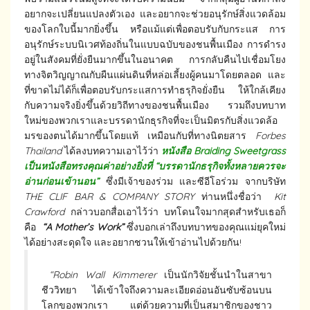
อยากจะเปลี่ยนแปลงตัวเอง และอยากจะช่วยอนุรักษ์สิ่งแวดล้อม
ของโลกใบนี้มากยิ่งขึ้น หรือแม้แต่เพื่อตอบรับกับกระแส การ
อนุรักษ์ระบบนิเวศท้องถิ่นในแบบฉบับของชนพื้นเมือง การดำรง
อยู่ในสังคมที่ยั่งยืนมากขึ้นในอนาคต การกลับคืนไปเชื่อมโยง
ทางจิตวิญญาณกับผืนแผ่นดินที่หล่อเลี้ยงผู้คนมาโดยตลอด และ
ที่ขาดไม่ได้ก็เพื่อตอบรับกระแสการทำธรุกิจยั่งยืน ให้ใกล้เคียง
กับความจริงยิ่งขึ้นด้วยวิถีทางของชนพื้นเมือง รวมถึงบทบาท
ใหม่ของพวกเราและบรรดานักธุรกิจที่จะเป็นมิตรกับสิ่งแวดล้อ
มรของตนได้มากขึ้นโดยแท้ เหมือนกับที่ทางนิตยสาร
Forbes
Thailand
ได้ลงบทความเอาไว้ว่า
หนังสือ Braiding Sweetgrass
เป็นหนังสือทรงคุณค่าอย่างยิ่งที่ “บรรดานักธรุกิจทั้งหลายควรจะ
อ่านก่อนเข้านอน”
ซึ่งมีเจ้าของร่วม และซีอีโอร่วม จากบริษัท
THE CLIF BAR & COMPANY STORY
ท่านหนึ่งชื่อว่า
Kit
Crawford
กล่าวบอกสื่อเอาไว้ว่า บทโดนใจมากสุดสำหรับเธอก็
คือ
“A Mother’s Work”
ซึ่งบอกเล่าถึงบทบาทของคุณแม่ยุคใหม่
ได้อย่างสะดุดใจ และอยากชวนให้เข้าอ่านไปด้วยกัน!
“Robin Wall Kimmerer
เป็นนักวิจัยชั้นนำในสาขา
ชีววิทยา ได้เข้าใจถึงความละเอียดอ่อนอันซับซ้อนบน
โลกของพวกเรา แต่ด้วยความที่เป็นสมาชิกของชาว