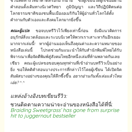
ชวนคิดทางวิทยาศาตสร์อีกมากมาย ซึ่งผู้เขียนได้ผูกเชื่อมผ่าน
คำสอนดั้งเดิมทางนิเวศวิทยา ภูมิปัญญา และวิถีปฏิบัติตนต่อ
โลกธรรมชาติของชนพื้นเมืองอเมริกันให้ผู้อ่านทั่วโลกได้ตั้ง
คำถามกับตัวเองและสังคมโลกมากยิ่งขึ้น
คณะผู้แปล
ขอจบบทรีวิวไว้เพียงเท่านี้ก่อน ยังมีแนวคิดการ
อนุรักษ์สิ่งแวดล้อมและระบบนิเวศให้พวกเราเสาะหากันอีกเยอะ
มากจากเล่มนี้! หากผู้อ่านมองเห็นถึงคุณค่าและความหมายของ
หนังสือเล่มนี้ โปรดช่วยกันแนะนำให้กับสำนักพิมพ์ไทยได้รับ
พิจารณาเพื่อจัดตีพิมพ์สู่สังคมไทยอีกหนึ่งเล่มที่ห้ามพลาดกันเลย
เชียว คณะผู้แปลขอขอบคุณทุกท่านที่เข้าอ่านบทรีวิวเป็นอย่าง
ยิ่ง ขอให้คติคำสอนบางประการที่กล่าวไว้โดยผู้เขียน ได้เปิดจิต
สัมผัสบางอย่างของคุณให้ลึกซึ้งขึ้น
อยากอ่านกันทั้งเล่มแล้วไหม
เอ่ย?
^.^
แหล่งอ้างอิงบทเขียนรีวิว:
ชวนติดตามความน่าจะอ่านของหนังสือได้ที่นี่:
Braiding Sweetgrass’ has gone from surprise
hit to juggernaut bestseller