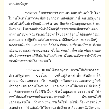
มากเป็นที่สุด!
Kimmerer ยังกล่าวต่อว่า ตอนนั้นตนส่งต้นฉบับไปโดย
ไม่มั่นใจเท่าไหร่ว่าจะมีคนอยากอ่านหนังสือแนวนี้ ตนไม่มีผู้ช่วย
ตนไม่ได้เป็นนักเขียนมืออาชีพ ตนเป็นเพียงนักพฤกษศาสตร์ แต่
มีแรงกระตุ้นบางอย่างที่ทำให้ตนรู้สึกว่าอยากจะสื่อสารมันออก
มาผ่านตัวบท หนังสือเล่มนี้ยังทำให้บรรดาผู้อ่านได้ย้อนคิดถึงมุม
มองและการปฏิบัติตนต่อโลกธรรมชาติอีกครั้งอย่างตระหนักรู้!
นอกจากนี้แล้ว
Kimmerer
ก็กำลังเขียนหนังสือเล่มที่สาม ซึ่งต่อ
เนื่องมาจากเล่มก่อนของเธอ ซึ่งในเล่มหน้านี้จะเกี่ยวกับการมอง
เห็นโลกธรรมชาติที่เต็มไปด้วยตัวตน นั่นหมายถึงการทำให้โลก
แห่งพืชพรรณมีชีวิตและจิตใจ
!
Kimmerer ยังขอให้เหล่าผู้อ่านเคารพให้เกียรติความ
ประเสริฐต่างๆ ของโลก จงฟื้นฟูสิ่งเหล่านั้นกลับคืนมาให้
มากกว่าที่จะฉกฉวยเอาไป จงปฏิเสธวัฒนธรรมและเศรษฐกิจที่
มีรากฐานบนความโลภมาก เธอเชิญชวนให้พวกเราได้เรียนรู้
จากพืชพรรณและสิ่งมีชีวิตอื่นๆ ซึ่งเป็นผู้สอนทางธรรมชาติ
“ถ้า
เราใช้สอยพืชพรรณด้วยความเคารพนับถือ พืชเหล่านั้นก็
งอกงามเติบโต ถ้าหากเราไม่สนใจใยดี พืชนั้นก็จะหายตัวไป
”
เธอกล่าว “ฉันสัมผัสได้ในฐานะนักสิ่งแวดล้อมคนหนึ่งถึงความ