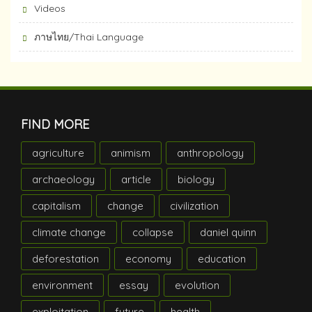
Videos
ภาษไทย/Thai Language
FIND MORE
agriculture
animism
anthropology
archaeology
article
biology
capitalism
change
civilization
climate change
collapse
daniel quinn
deforestation
economy
education
environment
essay
evolution
exploitation
future
health