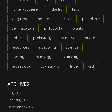
hunter-gatherer
industry
kids
long read
nature
nutrition
paleolithic
permaculture
philosophy
plants
politics
prehistory
primitive
quote
resources
schooling
science
society
sociology
spirituality
technology
to-read-list
tribe
wild
ARCHIVES
July 2020
January 2020
December 2019