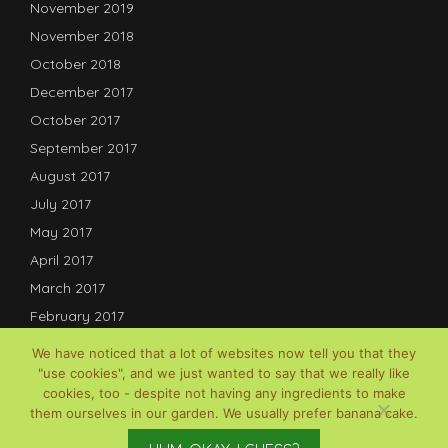
November 2019
November 2018
October 2018
December 2017
October 2017
September 2017
August 2017
July 2017
May 2017
April 2017
March 2017
February 2017
January 2017
We have noticed that a lot of websites now tell you that they
December 2016
"use cookies", and we just wanted to say that we really like
cookies, too - despite not having any ingredients to make
July 2016
them ourselves in our garden. We usually prefer banana cake.
© David B Lauterwasser, 2017-2025; Powered by
Gardenia