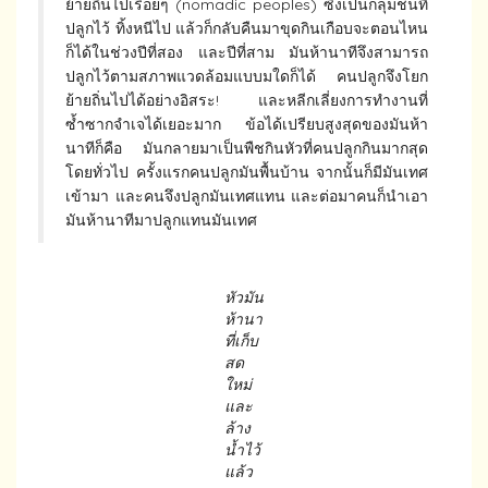
ย้ายถิ่นไปเรื่อยๆ (nomadic peoples) ซึ่งเป็นกลุ่มชนที่
ปลูกไว้ ทิ้งหนีไป แล้วก็กลับคืนมาขุดกินเกือบจะตอนไหน
ก็ได้ในช่วงปีที่สอง และปีที่สาม มันห้านาทีจึงสามารถ
ปลูกไว้ตามสภาพแวดล้อมแบบมใดก็ได้ คนปลูกจึงโยก
ย้ายถิ่นไปได้อย่างอิสระ! และหลีกเลี่ยงการทำงานที่
ซ้ำซากจำเจได้เยอะมาก ข้อได้เปรียบสูงสุดของมันห้า
นาทีก็คือ มันกลายมาเป็นพืชกินหัวที่คนปลูกกินมากสุด
โดยทั่วไป ครั้งแรกคนปลูกมันพื้นบ้าน จากนั้นก็มีมันเทศ
เข้ามา และคนจึงปลูกมันเทศแทน และต่อมาคนก็นำเอา
มันห้านาทีมาปลูกแทนมันเทศ
หัวมัน
ห้านา
ที่เก็บ
สด
ใหม่
และ
ล้าง
น้ำไว้
แล้ว