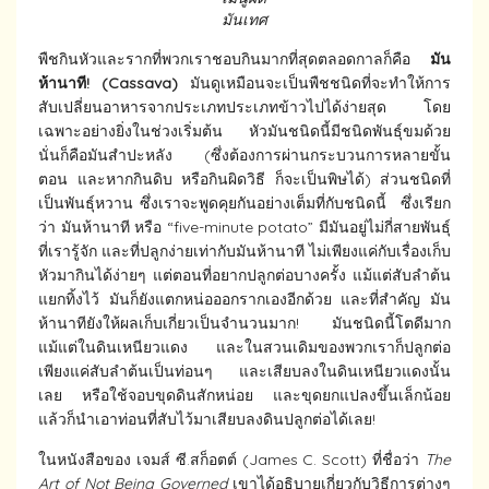
มันเทศ
พืชกินหัวและรากที่พวกเราชอบกินมากที่สุดตลอดกาลก็คือ
มัน
ห้านาที! (Cassava)
มันดูเหมือนจะเป็นพืชชนิดที่จะทำให้การ
สับเปลี่ยนอาหารจากประเภทประเภทข้าวไปได้ง่ายสุด โดย
เฉพาะอย่างยิ่งในช่วงเริ่มต้น หัวมันชนิดนี้มีชนิดพันธุ์ขมด้วย
นั่นก็คือมันสำปะหลัง (ซึ่งต้องการผ่านกระบวนการหลายขั้น
ตอน และหากกินดิบ หรือกินผิดวิธี ก็จะเป็นพิษได้) ส่วนชนิดที่
เป็นพันธุ์หวาน ซึ่งเราจะพูดคุยกันอย่างเต็มที่กับชนิดนี้ ซึ่งเรียก
ว่า มันห้านาที หรือ “five-minute potato” มีมันอยู่ไม่กี่สายพันธุ์
ที่เรารู้จัก และที่ปลูกง่ายเท่ากับมันห้านาที ไม่เพียงแค่กับเรื่องเก็บ
หัวมากินได้ง่ายๆ แต่ตอนที่อยากปลูกต่อบางครั้ง แม้แต่สับลำต้น
แยกทิ้งไว้ มันก็ยังแตกหน่อออกรากเองอีกด้วย และที่สำคัญ มัน
ห้านาทียังให้ผลเก็บเกี่ยวเป็นจำนวนมาก! มันชนิดนี้โตดีมาก
แม้แต่ในดินเหนียวแดง และในสวนเดิมของพวกเราก็ปลูกต่อ
เพียงแค่สับลำต้นเป็นท่อนๆ และเสียบลงในดินเหนียวแดงนั้น
เลย หรือใช้จอบขุดดินสักหน่อย และขุดยกแปลงขึ้นเล็กน้อย
แล้วก็นำเอาท่อนที่สับไว้มาเสียบลงดินปลูกต่อได้เลย!
ในหนังสือของ เจมส์ ซี.สก็อตต์ (James C. Scott) ที่ชื่อว่า
The
Art of Not Being Governed
เขาได้อธิบายเกี่ยวกับวิธีการต่างๆ