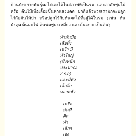
บ้านยังขยายพันธุ์ต่อไปเองได้ในสภาพที่เป็นร่ม และอาศัยพุ่มไม้
หรือ ต้นไม้เพื่อเลื้อยขึ้นหาแสงแดด ปกติแล้วพวกเรามักจะปลูก
ไว้กับต้นไม้ป่า หรือปลูกไว้กับต้นผลไม้ที่อยู่ได้ในร่ม (เช่น ต้น
มังคุด ต้นมะไฟ ต้นชมพู่มะเหมี่ยว และต้นเงาะ เป็นต้น)
หัวมันมือ
เสือทั้ง
เหง้า มี
หัวใหญ่
(ซึ่งหนัก
ประมาณ
2
ก
.
ก)
และมีหัว
เล็กอีก
หลายหัว
เครือ
มันที่
ติด
หัว
เล็กๆ
เอง