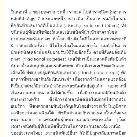
ในตอนที่ 3 ของบทความชุดนี้ เราจะพาไปสำรวจถึงกลุ่มอาหาร
หลักที่สำคัญๆ อีกประเภทหนึ่ง กล่าวคือ เป็นอาหารหลักในกลุ่ม
พืชกินหัวและรากที่เป็นเแป้ง (starchy roots and tubers) ทั้ง
ชนิดพันธุ์ที่เป็นพืชท้องถิ่นและเป็นชนิดที่นำเข้ามาจากโซน
ประเทศเขตร้อนต่างๆ ทั่วโลก ซึ่งเติบโตดีในสภาพอากาศของที่
นี่ ขอบอกอีกครั้งว่า นี่ไม่ใช่เรื่องใหม่แต่อย่างใด แต่ถือเป็นการ
นำเทคนิคเหล่านั้นกลับมาปรับใช้ใหม่อีกครั้ง ตามที่สังคมดั้งเดิม
ต่างๆ (traditional societies) เคยใช้มาเป็นเวลาหนึ่งพันปีแล้ว
นับมาตั้งแต่มนุษย์กลุ่มแรกที่อพยพมาถึงภูมิภาคเอเชียตะวันออก
เฉียงใต้ พืชแป้งกลุ่มที่กินหัวและราก (starchy root crops) คือ
อาหารที่พวกเขากินกันเป็นประจำ เนื่องจากว่าในสภาพแวดล้อม
ที่เป็นป่าต่างก็มีหัวมันป่าเกิดหลายชนิดพันธุ์อยู่แล้ว นอกจากนี้
เรื่องความหลากหลายจึงได้เกิดขึ้น เมื่อมีการแลกเปลี่ยนสินค้า
กันระหว่างทวีป ซึ่งมีการนำเอาพืชชนิดใหม่ออกไปจากทวีป
อเมริกา พืชหลากสายพันธุ์เจริญเติบโตอย่างรวดเร็วในภูมิภาค
เอเชียตะวันออกเฉียงใต้ พืชกินหัวและกินรากเหล่านั้นแข็งแรง
ทนทานมาก บางชนิดพันธุ์ก็ทนทานต่อสภาพแห้งแล้ง (โดย
เฉพาะชนิดพันธุ์ที่เป็นพืชพื้นบ้านในภาคตะวันออกเฉียงเหนือ
ของประเทศไทย) และชนิดพันธุ์อื่นๆ ก็ไม่มีปัญหากับสภาพเปียก