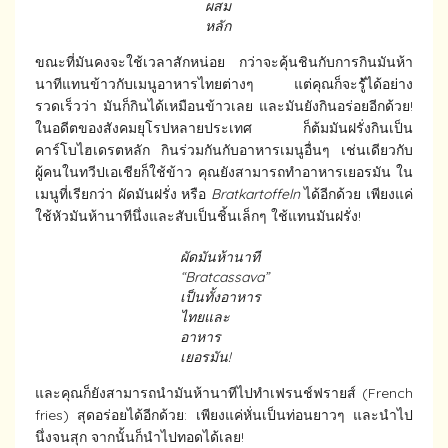
ผสม
หลัก
ขณะที่มันคงจะใช้เวลาสักหน่อย กว่าจะคุ้นชินกับการกินมันห้า
นาทีแทนข้าวกับเมนูอาหารไทยต่างๆ แต่คุณก็จะรัู้ได้อย่าง
รวดเร็วว่า มันก็กินได้เหมือนข้าวเลย และมันยังกินอร่อยอีกด้วย!
ในอดีตของสังคมยุโรปหลายประเทศ ก็ต้มมันฝรั่งกินเป็น
คาร์โบไฮเดรตหลัก กินร่วมกันกับอาหารเมนูอื่นๆ เช่นเดียวกับ
ผู้คนในทวีปเอเชียก็ใช้ข้าว คุณยังสามารถทำอาหารเยอรมัน ใน
เมนูที่เรียกว่า ผัดมันฝรั่ง หรือ
Bratkartoffeln
ได้อีกด้วย เพียงแค่
ใช้หัวมันห้านาทีนึ่งและสับเป็นชิ้นเล็กๆ ใช้แทนมันฝรั่ง!
ผัดมันห้านาที
“Bratcassava”
เป็นทั้งอาหาร
ไทยและ
อาหาร
เยอรมัน
!
และคุณก็ยังสามารถนำมันห้านาทีไปทำเฟรนช์ฟรายส์ (French
fries) สุดอร่อยได้อีกด้วย: เพียงแค่หั่นเป็นท่อนยาวๆ และนำไป
นึ่งจนสุก จากนั้นก็นำไปทอดได้เลย!