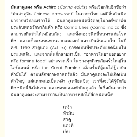
มันสาคูแดง หรือ
Achira
(
Canna edulis
) หรือเรียกกันอีกชื่อว่า
“มันสาคูจีน Chinese Arrowroot” ในภาษาไทย แต่มีถิ่นกำเนิด
มาจากทวีปอเมริกาใต้ มันสาคูแดงชนิดนี้จัดอยู่ในวงศ์ของพืช
ประดับพุทธรักษากินหัว หรือ Canna Lilies (Canna indica ซึ่ง
สามารถกินหัวได้เหมือนกัน) และทั้งสองชนิดนี้ทนทานต่อโรค
พืช และแข็งแรงทนทานจากแมลงเข้าเจาะกินต้นและใบ ในปี
ค.ศ. 1950 สาคูแดง (Achira) ถูกจัดเป็นพืชประดับยอดนิยมใน
ประเทศจีน และจากนั้นก็กลายมาเป็น “อาหารในยามอดอยาก
หรือ famine food” อย่างรวดเร็ว ในช่วงทุพภิกขภัยครั้งใหญ่ใน
ไอร์แลนด์ หรือ the Great Famine เมื่อครั้นที่ผู้คนได้รู้ว่ากิน
หัวมันได้ ตามหลักพฤกษศาสตร์แล้ว มันสาคูแดงจะไม่เกิดเป็น
หัวใหญ่ แต่แตกหน่อเป็นเหง้า (เหมือนขิง) เราพึ่งจะได้รู้จักกับ
พืชชนิดนี้ยังไม่นาน และพอทดลองทำกินดูแล้ว ก็เชื่อมั่นมากว่า
มันสาคูแดงจะสามารถกินเป็นอาหารหลักได้อีกชนิดหนึ่ง!
เหง้า
หัวมัน
สาคู
แดงที่
เก็บ