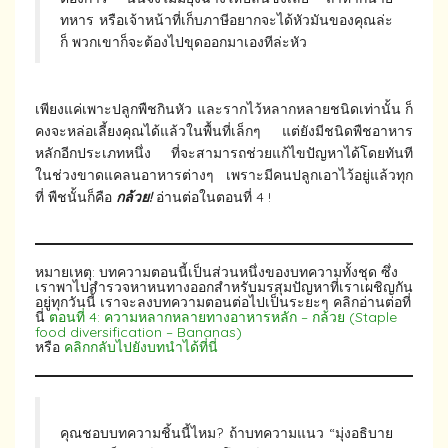
ทหาร หรือเจ้าหน้าที่เก็บภาษีอยากจะได้หัวมันของคุณล่ะ
ก็ พวกเขาก็จะต้องไปขุดออกมาเองทีล่ะหัว
เพียงแค่เพาะปลูกพืชกินหัว และรากไว้หลากหลายชนิดเท่านั้น ก็
คงจะหล่อเลี้ยงคุณได้แล้วในพื้นที่เล็กๆ แต่ยังมีชนิดพืชอาหาร
หลักอีกประเภทหนึ่ง ที่จะสามารถช่วยแก้ไขปัญหาได้โดยทันที
ในช่วงขาดแคลนอาหารต่างๆ เพราะมีคนปลูกเอาไว้อยู่แล้วทุก
ที่ พืชนั้นก็คือ
กล้วย!
อ่านต่อในตอนที่ 4 !
หมายเหตุ: บทความตอนนี้เป็นส่วนหนึ่งของบทความทั้งชุด ซึ่ง
เราพาไปสำรวจหาหนทางออกสำหรับมรสุมปัญหาที่เราเผชิญกัน
อยู่ทุกวันนี้ เราจะลงบทความตอนต่อไปเป็นระยะๆ คลิกอ่านต่อที่
นี่
ตอนที่ 4: ความหลากหลายทางอาหารหลัก – กล้วย (Staple
food diversification – Bananas)
หรือ
คลิกกลับไปยังบทนำได้ที่นี่
คุณชอบบทความชิ้นนี้ไหม? ถ้าบทความแนว “มุ่งอธิบาย