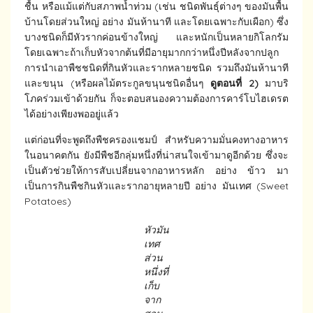
ชื้น หรือแม้แต่กับสภาพน้ำท่วม (เช่น ชนิดพันธุ์ต่างๆ ของมันพื้น
บ้านโดยส่วนใหญ่ อย่าง มันห้านาที และโดยเฉพาะกับเผือก) ซึ่ง
บางชนิดก็มีหัวรากค่อนข้างใหญ่ และหนักเป็นหลายกิโลกรัม
โดยเฉพาะถ้าเก็บหัวจากต้นที่มีอายุมากกว่าหนึ่งปีหลังจากปลูก
การนำเอาพืชชนิดที่กินหัวและรากหลายชนิด รวมถึงมันห้านาที
และขนุน (หรือผลไม้ตระกูลขนุนชนิดอื่นๆ
ดูตอนที่
2)
มาบริ
โภคร่วมเข้าด้วยกัน ก็จะตอบสนองความต้องการคาร์โบไฮเดรต
ได้อย่างเพียงพออยู่แล้ว
แต่ก่อนที่จะพูดถึงพืชครองแชมป์ สำหรับความมั่นคงทางอาหาร
ในอนาคตกัน ยังมีพืชอีกลุ่มหนึ่งที่น่าสนใจเข้ามาดูอีกด้วย ซึ่งจะ
เป็นตัวช่วยให้การสับเปลี่ยนจากอาหารหลัก อย่าง ข้าว มา
เป็นการกินพืชกินหัวและรากอายุหลายปี อย่าง มันเทศ (Sweet
Potatoes)
หัวมัน
เทศ
ส่วน
หนึ่งที่
เก็บ
จาก