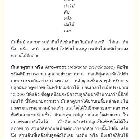
นำไป
ต้ม
หรือ
นึ่งได้
เลย
มันพื้นบ้านสามารถทำกินได้เช่นเดียวกับมันห้านาที (ได้แก่ ต้ม
นึ่ง หรือ อบ) และยังนำไปทำเป็นเมนูบวชมันใส่กะทิเป็นของ
หวานได้อีกด้วย
มันสาคูขาว หรือ Arrowroot
(
Maranta arundinacea
) คือพืช
ชนิดที่มีการเพราะปลูกมาอย่างยาวนาน ก่อนที่ผู้คนจะหันไปทำ
เกษตรกรรมกันอย่างกว้างขวาง หลักฐานชิ้นแรกๆสำหรับการ
ปลูกมันสาคูขาวพบในทวีปอเมริกาใต้ ย้อนเวลาไปเมื่อประมาณ
10,000 ปีที่แล้ว ซึ่งดูเหมือนจะมีการปลูกกินมาช้านานกว่านี้อีกก็
เป็นได้ นี่จึงหมายความว่า มันสาคูขาวได้ปรับเปลี่ยนลักษณะไป
มาตามสภาพอากาศบ้างแล้ว และโตได้ในอีกหลายสภาพอากาศ
ทั้งทั่วแถบเขตร้อนชื้น มันสาคูขาวปลูกง่ายและโตง่ายมาก ใน
สภาพร่มเงายังโตได้ (จึงดีมากสำหรับปลูกเป็นพืชที่โตได้ใน
สภาพป่า) ส่วนวิธีทำกินก็เพียงตัดเอารากหัวยาวๆนั้นไปต้ม หรือ
นึ่ง ส่วนต้นที่เหลือก็ปลูกต่อได้เลย พอต้ม หรือ นึ่งเสร็จก็กินได้