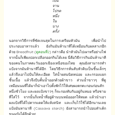
เป็น
จาน
โปรด
หนึ่ง
ใน
บาง
ครั้ง
!
นอกจากวิธีการที่ชัดเจนสุดในการเตรียมหัวมัน เพื่อนำไป
ประกอบอาหารแล้ว ยังกินมันห้านาทีได้เหมือนกับผลสาเกอีก
ด้วย Breadfruit (
ดูตอนที่2
) กล่าวคือ นำหัวมันไปเผาหรือย่างไฟ
จากนั้นก็เพียงปอกเปลือกออกกินได้เลย นี่คือวิธีการกินมันห้านาที
ของคนในภาคตะวันออกเฉียงเหนือของไทย คุณยังสามารถทำ
แป้งจากมันห้านาทีได้อีก โดยวิธีกการหั่นสับหัวดิบเป็นชิ้นเล็กๆ
แล้วจึงเอาไปปั่นให้ละเอียด ใส่น้ำผสมนิดหน่อย และกรองแยก
ชิ้นเนื้อ แล้วจึงบีบคั้นน้ำออกด้วยผ้าขาว ส่วนน้ำขาวๆ ที่ดู
เหมือนนมที่ได้มาก็นำเอาไปตั้งพักไว้ให้เศษผงตกตะกอนก่อนสัก
หนึ่งชั่วโมง และผงแป้งขาวๆ ก็จะกองทับกันอยู่ก้นหมอ หรือชาม
ที่ใส่ไว้ จากนั้นก็เทน้ำที่อยู่ด้านบนหม้อออกให้หมด แล้วนำเอา
ผงแป้งที่ได้ไปตากแดดให้แห้งสนิท และเก็บไว้ใช้ได้อีกนานเลย
แป้งมันหานาที (Cassava starch) ยังสามารถนำไปอบทำเค้ก
ขนมปังได้อีกด้วย!