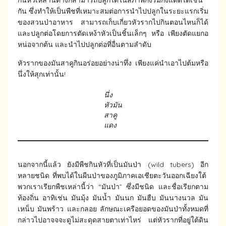
กินหัวเหล่านี้ต่างก็สามารถปลูกได้ในสภาพกึ่งร่มกึ่งแดดได้เช่น
กัน ซึ่งทำให้เป็นพืชที่เหมาะสมต่อการนำไปปลูกในระยะแรกเริ่ม
ของสวนป่าอาหาร สามารถเก็บเกี่ยวหัวรากไปกินตอนไหนก็ได้
และปลูกต่อโดยการตัดเหง้าหัวเป็นชิ้นเล็กๆ หรือ เพียงตัดแยกอ
หน่อจากต้น และนำไปปลูกต่อที่อื่นตามลำดับ
หัวรากของมันสาคูกินอร่อยอย่างน่าทึ่ง เพียงแค่นำเอาไปต้มหรือ
นึ่งให้สุกเท่านั้น!
นึ่ง
หัวมัน
สาคู
แดง
นอกจากนี้แล้ว ยังมีพืชกินหัวที่เป็นมันป่า (wild tubers) อีก
หลายชนิด ที่พบได้ในผืนป่าของภูมิภาคเอเชียตะวันออกเฉียงใต้
พวกเราเรียกพืชเหล่านี้ว่า “มันป่า” ซึ่งมีชนิด และชื่อเรียกตาม
ท้องถิ่น อาทิเช่น มันมุ้ง มันน้ำ มันนก มันฮืบ มันนางนวล มัน
เหน็บ มันพร้าว และกลอย ลักษณะเครือยอดของมันป่าทั้งหมดที่
กล่าวไปอาจจจะดูไม่สะดุดสายตาเท่าไหร่ แต่หัวรากที่อยู่ใต้ดิน