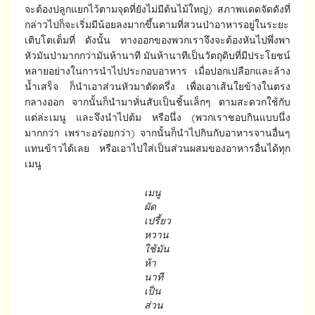
จะต้องปลูกแยกไว้ตามจุดที่ยังไม่มีต้นไม้ใหญ่) สภาพแดดจัดดังที่
กล่าวไปก็จะเริ่มมีน้อยลงมากขึ้นตามที่สวนป่าอาหารอยู่ในระยะ
เติบโตเต็มที่ ดังนั้น ทางออกของพวกเราจึงจะต้องหันไปพึ่งพา
หัวมันป่ามากกว่ามันห้านาที มันห้านาทีเป็นวัตถุดิบที่มีประโยชน์
หลายอย่างในการนำไปประกอบอาหาร เมื่อปอกเปลือกและล้าง
น้ำเสร็จ ก็นำเอาส่วนหัวมาตัดครึ่ง เพื่อเอาเส้นใยข้างในตรง
กลางออก จากนั้นก็นำมาหั่นสับเป็นชิ้นเล็กๆ ตามสะดวกใช้กับ
แต่ล่ะเมนู และจึงนำไปต้ม หรือนึ่ง (พวกเราชอบกินแบบนึ่ง
มากกว่า เพราะอร่อยกว่า) จากนั้นก็นำไปกินกับอาหารจานอื่นๆ
แทนข้าวได้เลย หรือเอาไปใส่เป็นส่วนผสมของอาหารอื่นได้ทุก
เมนู
เมนู
ผัด
เปรี้ยว
หวาน
ใช้มัน
ห้า
นาที
เป็น
ส่วน