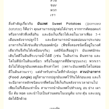
สวน
ของ
พวก
เรา
สิ่งสำคัญเกี่ยวกับ
มันเทศ
Sweet Potatoes
(
Ipomoea
batatas
) ก็คือว่า คุณสามารถปลูกต่อได้ง่ายๆ จากการตัดยอดแก่
หรือจากหัวที่เหลือกิน และยังเก็บเกี่ยวได้เลยในเวลาเพียง 3-4
เดือนหลังจากปลูกไว้ และยังสามารถนำยอดอ่อนมาประกอบ
อาหารกินได้เช่นเดียวกับยอดผักบุ้ง (พืชทั้งสองชนิดนี้อยู่ในวงศ์
เดียวกันจึงกินได้เหมือนๆกัน) แต่มีข้อเสียอยู่ว่า มันเทศมักจะ
เติบโตดีในดินที่ระบายน้ำได้ดี (เช่น ในดินร่วน ดินทราย และ
โตไม่ดีนักในดินเหนียว หรือในฤดูกาลที่มีพายุรุนแรง) พวกเรา
ยังไม่ได้ปลูกมันเทศเยอะสักเท่าไหร่ (เพราะมันเทศยังโตไม่ค่อย
ดีในดินสวนเรา) แต่สำหรับท่านใดที่กำลังปลูก
สวนป่าอาหาร
(Food Jungle)
อยู่ก็สามารถปลูกมันเทศไว้กินได้ก่อนเลย และก็
จะมีอาหารหลักชนิดแรกที่พร้อมให้เก็บกินหลังจากเวลาผ่านไป
เพียงไม่กี่เดือนเท่านั้น สามารถนำมันเทศไปทำเมนู อบ ย่าง เผา
นึ่ง ต้ม ทอด และนำไปเป็นส่วนผสมในเมนูต้ม แกง ตุ๋น และเมนู
ผัดได้อีกด้วย
เมนูผัด