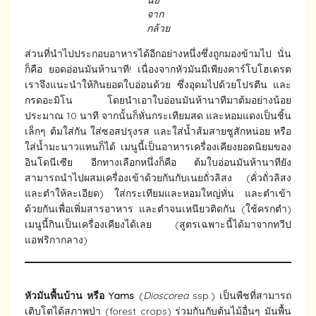
นีย์
จาก
กล้วย
ส่วนที่นำไปประกอบอาหารได้อีกอย่างหนึ่งซึ่งถูกมองข้ามไป นั่น
ก็คือ ยอดอ่อนมันห้านาที! เนื่องจากหัวมันมีเพียงคาร์โบโฮเดรต
เราจึงแนะนำให้กินยอดใบอ่อนด้วย ซึ่งอุดมไปด้วยโปรตีน และ
กรดอะมิโน โดยนำเอาใบอ่อนมันห้านาทีมาต้มอย่างน้อย
ประมาณ 10 นาที จากนั้นก็หั่นกระเทียมสด และหอมแดงเป็นชิ้น
เล็กๆ ต้มใส่กัน ใส่ซอสปรุงรส และใส่น้ำส้มสายชูสักหน่อย หรือ
ใส่น้ำมะนาวแทนก็ได้ เมนูนี้เป็นอาหารเครื่องเคียงยอดนิยมของ
อินโดนีเซีย อีกทางเลือกหนึ่งก็คือ ต้มใบอ่อนมันห้านาทียัง
สามารถนำไปผสมเครื่องเข้าด้วยกันกับเนยถั่วลิสง (คั่วถั่วลิสง
และตำให้ละเอียด) ใส่กระเทียมและหอมใหญ่หั่น และตำเข้า
ด้วยกันเพื่อเพิ่มสารอาหาร และตำจนเหนียวติดกัน (ใช้ครกตำ)
เมนูนี้กินเป็นเครื่องเคียงได้เลย (สูตรเฉพาะนี้ได้มาจากทวีป
แอฟริกากลาง)
หัวมันพื้นบ้าน หรือ
Yams
(
Dioscorea
ssp.) เป็นพืชที่สามารถ
เติบโตได้สภาพป่า (forest crops) ร่วมกันกับต้นไม้อื่นๆ มันพื้น