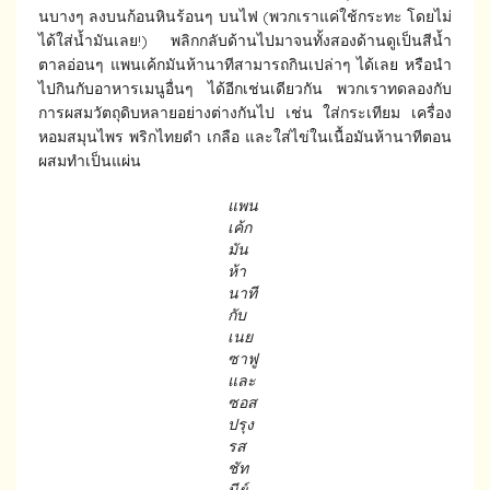
นบางๆ ลงบนก้อนหินร้อนๆ บนไฟ (พวกเราแค่ใช้กระทะ โดยไม่
ได้ใส่น้ำมันเลย!) พลิกกลับด้านไปมาจนทั้งสองด้านดูเป็นสีน้ำ
ตาลอ่อนๆ แพนเค้กมันห้านาทีสามารถกินเปล่าๆ ได้เลย หรือนำ
ไปกินกับอาหารเมนูอื่นๆ ได้อีกเช่นเดียวกัน พวกเราทดลองกับ
การผสมวัตถุดิบหลายอย่างต่างกันไป เช่น ใส่กระเทียม เครื่อง
หอมสมุนไพร พริกไทยดำ เกลือ และใส่ไข่ในเนื้อมันห้านาทีตอน
ผสมทำเป็นแผ่น
แพน
เค้ก
มัน
ห้า
นาที
กับ
เนย
ซาฟู
และ
ซอส
ปรุง
รส
ชัท