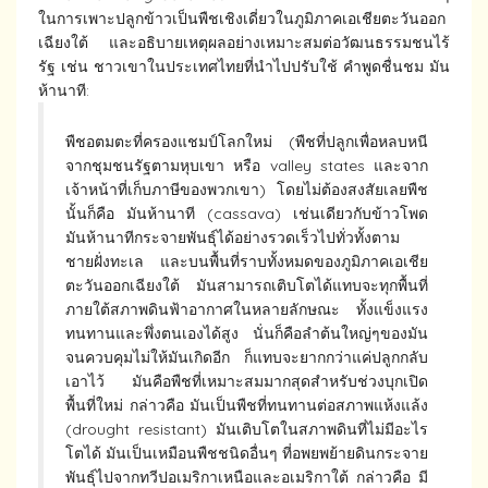
ในการเพาะปลูกข้าวเป็นพืชเชิงเดี่ยวในภูมิภาคเอเชียตะวันออก
เฉียงใต้ และอธิบายเหตุผลอย่างเหมาะสมต่อวัฒนธรรมชนไร้
รัฐ เช่น ชาวเขาในประเทศไทยที่นำไปปรับใช้ คำพูดชื่นชม มัน
ห้านาที:
พืชอตมตะที่ครองแชมป์โลกใหม่ (พืชที่ปลูกเพื่อหลบหนี
จากชุมชนรัฐตามหุบเขา หรือ valley states และจาก
เจ้าหน้าที่เก็บภาษีของพวกเขา) โดยไม่ต้องสงสัยเลยพืช
นั้นก็คือ มันห้านาที (cassava) เช่นเดียวกับข้าวโพด
มันห้านาทีกระจายพันธุ์ได้อย่างรวดเร็วไปทั่วทั้งตาม
ชายฝั่งทะเล และบนพื้นที่ราบทั้งหมดของภูมิภาคเอเชีย
ตะวันออกเฉียงใต้ มันสามารถเติบโตได้แทบจะทุกพื้นที่
ภายใต้สภาพดินฟ้าอากาศในหลายลักษณะ ทั้งแข็งแรง
ทนทานและพึ่งตนเองได้สูง นั่นก็คือลำต้นใหญ่ๆของมัน
จนควบคุมไม่ให้มันเกิดอีก ก็แทบจะยากกว่าแค่ปลูกกลับ
เอาไว้ มันคือพืชที่เหมาะสมมากสุดสำหรับช่วงบุกเปิด
พื้นที่ใหม่ กล่าวคือ มันเป็นพืชที่ทนทานต่อสภาพแห้งแล้ง
(drought resistant) มันเติบโตในสภาพดินที่ไม่มีอะไร
โตได้ มันเป็นเหมือนพืชชนิดอื่นๆ ที่อพยพย้ายดินกระจาย
พันธุ์ไปจากทวีปอเมริกาเหนือและอเมริกาใต้ กล่าวคือ มี