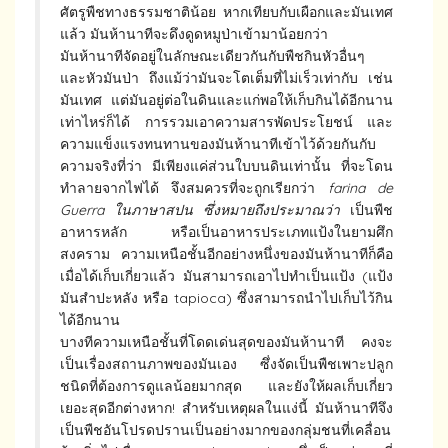
ศัตรูพืชทางธรรมชาติน้อย หากเทียบกับเผือกและมันเทศ
แล้ว มันห้านาทีจะดึงดูดหมูป่าเข้ามาน้อยกว่า
มันห้านาทีจัดอยู่ในลักษณะเดียวกันกับพืชกินหัวอื่นๆ
และหัวมันป่า ถึงแม้ว่ามันจะโตเต็มที่ไม่เร็วเท่ากับ เช่น
มันเทศ แต่มันอยู่ต่อในดินและแก่พอให้เก็บกินได้อีกนาน
เท่าไหร่ก็ได้ การรวมเอาความสารพัดประโยชน์ และ
ความแข็งแรงทนทานของมันห้านาทีเข้าไว้ด้วยกันกับ
ความจริงที่ว่า มีเพียงแค่ส่วนใบบนดินเท่านั้น ที่จะโดน
ทำลายจากไฟได้ จึงสมควรที่จะถูกเรียกว่า
farina de
Guerra ในภาษาสปน ซึ่งหมายถึงประมาณว่า
เป็นพืช
อาหารหลัก หรือเป็นอาหารประเภทแป้งในยามศึก
สงคราม ความเหนือชั้นอีกอย่างหนึ่งของมันห้านาทีก็คือ
เมื่อได้เก็บเกี่ยวแล้ว มันสามารถเอาไปทำเป็นแป้ง (แป้ง
มันสำปะหลัง หรือ tapioca) ซึ่งสามารถนำไปเก็บไว้กิน
ได้อีกนาน
บางทีความเหนือชั้นที่โดดเด่นสุดของมันห้านาที คงจะ
เป็นเรื่องสถานภาพของมันเอง ซึ่งจัดเป็นพืชเพาะปลูก
ชนิดที่ต้องการดูแลน้อยมากสุด และยังให้ผลเก็บเกี่ยว
เยอะสุดอีกต่างหาก! สำหรับเหตุผลในแง่นี้ มันห้านาทีจึง
เป็นพืชอันโปรดปรานเป็นอย่างมากของกลุ่มชนที่เคลื่อน