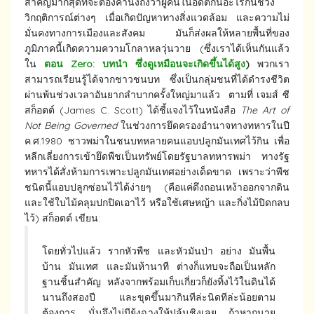
สำคัญมากสุดที่จะต้องคำนึงถึงว่าผู้คนในอดีตกินอะไรกันช่วง
วิกฤติการณ์ต่างๆ เมื่อเกิดปัญหาทางสิ่งแวดล้อม และความไม่
มั่นคงทางการเมืองและสังคม มันก็ส่งผลให้หลายพื้นที่ของ
ภูมิภาคนี้เกิดความความโกลาหลวุ่นวาย (ซึ่งเราได้เห็นกันแล้ว
ใน
ตอน Zero: บทนำ ซึ่งดูเหมือนจะเกิดขึ้นได้สูง
)
พวกเรา
สามารถเรียนรู้ได้จากชาวชนบท ซึ่งเป็นกลุ่มชนที่ได้ดำรงชีวิต
ผ่านพ้นช่วงเวลาอันยากลำบากครั้งใหญ่มาแล้ว ตามที่ เจมส์ ซี
สก็อตต์ (James C. Scott) ได้ชี้แจงไว้ในหนังสือ
The Art of
Not Being Governed
ในช่วงการยึดครองอำนาจทางทหารในปี
ค.ศ.1980 ชาวพม่าในชนบทหลายคนแอบปลูกมันเทศไว้กิน เพื่อ
หลีกเลี่ยงการเข้ายึดพืชเป็นทรัพย์โดยรัฐบาลทหารพม่า ทางรัฐ
ทหารได้สั่งห้ามการเพาะปลูกมันเทศอย่างเด็ดขาด เพราะว่าพืช
ชนิดนี้แอบปลูกซ่อนไว้ได้ง่ายๆ (คือแค่ดึงถอนเหง้าออกจากดิน
และใช้ใบไม้คลุมปกปิดเอาไว้ หรือใช้เศษหญ้า และกิ่งไม้ปิดกลบ
ไว้) สก็อตต์ เขียน:
โดยทั่วไปแล้ว รากหัวพืช และหัวมันป่า อย่าง มันพื้น
บ้าน มันเทศ และมันห้านาที ต่างก็แทบจะถือเป็นหลัก
ฐานชิ้นสำคัญ หลังจากพร้อมเก็บเกี่ยวก็ยังทิ้งไว้ในดินได้
นานถึงสองปี และขุดขึ้นมากินทีล่ะนิดทีล่ะน้อยตาม
ต้องการ นั่นจึงไม่มียุ้งฉางให้ปล้นชิงเลย ถ้าหากนาย