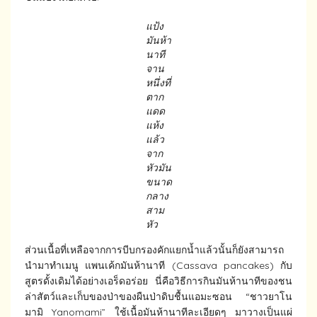
แป้ง
มันห้า
นาที
จาน
หนึ่งที่
ตาก
แดด
แห้ง
แล้ว
จาก
หัวมัน
ขนาด
กลาง
สาม
หัว
ส่วนเนื้อที่เหลือจากการบีบกรองคักแยกน้ำแล้วนั้นก็ยังสามารถ
นำมาทำเมนู แพนเค้กมันห้านาที (Cassava pancakes) กับ
สูตรดั้งเดิมได้อย่างเอร็ดอร่อย นี่คือวิธีการกินมันห้านาทีของชน
ล่าสัตว์และเก็บของป่าของผืนป่าดิบชื้นแอมะซอน “ชาวยาโน
มามิ Yanomami” ใช้เนื้อมันห้านาทีละเอียดๆ มาวางเป็นแผ่