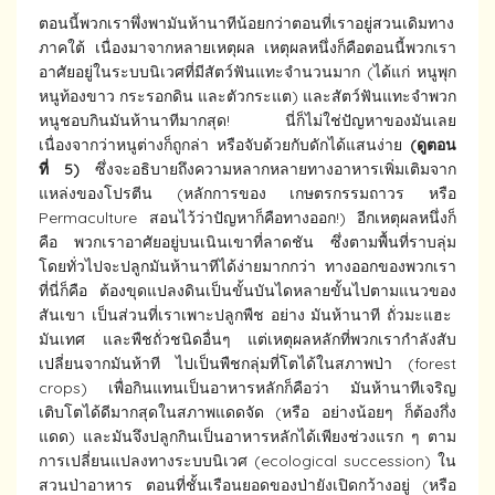
ตอนนี้พวกเราพึ่งพามันห้านาทีน้อยกว่าตอนที่เราอยู่สวนเดิมทาง
ภาคใต้ เนื่องมาจากหลายเหตุผล เหตุผลหนึ่งก็คือตอนนี้พวกเรา
อาศัยอยู่ในระบบนิเวศที่มีสัตว์ฟันแทะจำนวนมาก (ได้แก่ หนูพุก
หนูท้องขาว กระรอกดิน และตัวกระแต) และสัตว์ฟันแทะจำพวก
หนูชอบกินมันห้านาทีมากสุด! นี่ก็ไม่ใช่ปัญหาของมันเลย
เนื่องจากว่าหนูต่างก็ถูกล่า หรือจับด้วยกับดักได้แสนง่าย
(ดูตอน
ที่ 5)
ซึ่งจะอธิบายถึงความหลากหลายทางอาหารเพิ่มเติมจาก
แหล่งของโปรตีน (หลักการของ เกษตรกรรมถาวร หรือ
Permaculture
สอนไว้ว่าปัญหาก็คือทางออก!) อีกเหตุผลหนึ่งก็
คือ พวกเราอาศัยอยู่บนเนินเขาที่ลาดชัน ซึ่งตามพื้นที่ราบลุ่ม
โดยทั่วไปจะปลูกมันห้านาทีได้ง่ายมากกว่า ทางออกของพวกเรา
ที่นี่ก็คือ ต้องขุดแปลงดินเป็นขั้นบันไดหลายขั้นไปตามแนวของ
สันเขา เป็นส่วนที่เราเพาะปลูกพืช อย่าง มันห้านาที ถั่วมะแฮะ
มันเทศ และพืชถั่วชนิดอื่นๆ แต่เหตุผลหลักที่พวกเรากำลังสับ
เปลี่ยนจากมันห้าที ไปเป็นพืชกลุ่มที่โตได้ในสภาพป่า (forest
crops) เพื่อกินแทนเป็นอาหารหลักก็คือว่า มันห้านาทีเจริญ
เติบโตได้ดีมากสุดในสภาพแดดจัด (หรือ อย่างน้อยๆ ก็ต้องกึ่ง
แดด) และมันจึงปลูกกินเป็นอาหารหลักได้เพียงช่วงแรก ๆ ตาม
การเปลี่ยนแปลงทางระบบนิเวศ (ecological succession) ใน
สวนป่าอาหาร ตอนที่ชั้นเรือนยอดของป่ายังเปิดกว้างอยู่ (หรือ